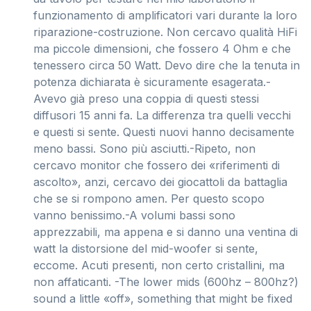
funzionamento di amplificatori vari durante la loro
riparazione-costruzione. Non cercavo qualità HiFi
ma piccole dimensioni, che fossero 4 Ohm e che
tenessero circa 50 Watt. Devo dire che la tenuta in
potenza dichiarata è sicuramente esagerata.-
Avevo già preso una coppia di questi stessi
diffusori 15 anni fa. La differenza tra quelli vecchi
e questi si sente. Questi nuovi hanno decisamente
meno bassi. Sono più asciutti.-Ripeto, non
cercavo monitor che fossero dei «riferimenti di
ascolto», anzi, cercavo dei giocattoli da battaglia
che se si rompono amen. Per questo scopo
vanno benissimo.-A volumi bassi sono
apprezzabili, ma appena e si danno una ventina di
watt la distorsione del mid-woofer si sente,
eccome. Acuti presenti, non certo cristallini, ma
non affaticanti. -The lower mids (600hz – 800hz?)
sound a little «off», something that might be fixed