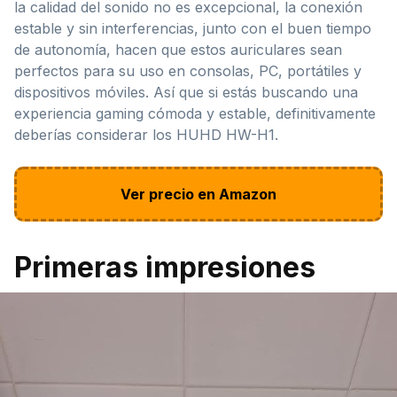
la calidad del sonido no es excepcional, la conexión
estable y sin interferencias, junto con el buen tiempo
de autonomía, hacen que estos auriculares sean
perfectos para su uso en consolas, PC, portátiles y
dispositivos móviles. Así que si estás buscando una
experiencia gaming cómoda y estable, definitivamente
deberías considerar los HUHD HW-H1.
Ver precio en Amazon
Primeras impresiones