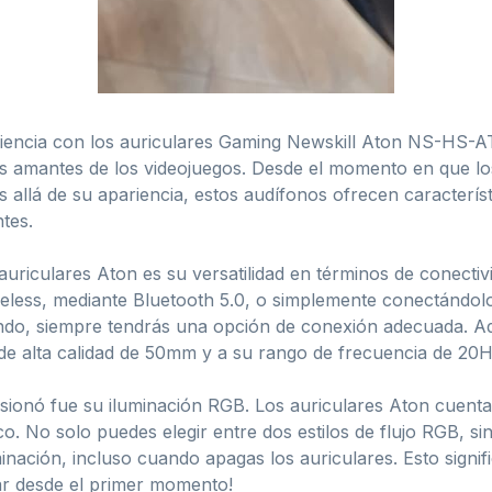
eriencia con los auriculares Gaming Newskill Aton NS-HS-
os amantes de los videojuegos. Desde el momento en que lo
ás allá de su apariencia, estos audífonos ofrecen caracterí
tes.
uriculares Aton es su versatilidad en términos de conectiv
reless, mediante Bluetooth 5.0, o simplemente conectándolo
zando, siempre tendrás una opción de conexión adecuada. Ad
 de alta calidad de 50mm y a su rango de frecuencia de 20
esionó fue su iluminación RGB. Los auriculares Aton cuent
sco. No solo puedes elegir entre dos estilos de flujo RGB,
inación, incluso cuando apagas los auriculares. Esto signif
gar desde el primer momento!