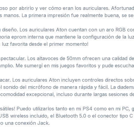
so por abrirlo y ver cómo eran los auriculares. Afortunada
s manos. La primera impresión fue realmente buena, se sen
u diseño. Los auriculares Aton cuentan con un aro RGB con
oria eprom interna que mantiene la configuración de la lu
i luz favorita desde el primer momento!
espectacular. Los altavoces de 50mm ofrecen una calidad 
 amplio. Me sumergí en mis juegos favoritos y pude escuch
ar. Los auriculares Aton incluyen controles directos sobre 
 sonido del micrófono de manera rápida y fácil. La diadema
comodidad excepcional, incluso durante largas sesiones de
átiles! Puedo utilizarlos tanto en mi PS4 como en mi PC, g
 USB wireless incluido, el Bluetooth 5.0 o el conector tipo
h o una conexión Jack.