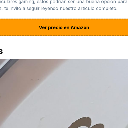
riculares gaming, estos podrían ser una buena opción para t
, te invito a seguir leyendo nuestro artículo completo.
Ver precio en Amazon
s