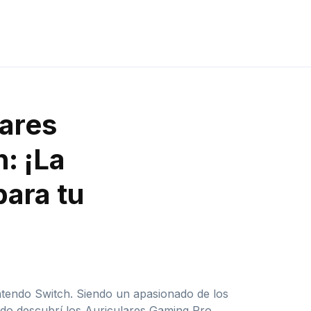
lares
: ¡La
para tu
ntendo Switch. Siendo un apasionado de los
ando descubrí los Auriculares Gaming Pro