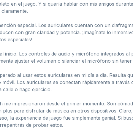
to en el juego. Y si quería hablar con mis amigos durante 
e claramente.
ención especial. Los auriculares cuentan con un diafragm
oducen con gran claridad y potencia. ¡Imagínate lo inmersiv
tos especiales!
l inicio. Los controles de audio y micrófono integrados al
mente ajustar el volumen o silenciar el micrófono sin tener 
erado al usar estos auriculares en mi día a día. Resulta q
o móvil. Los auriculares se conectan rápidamente a través 
 calle o hago ejercicio.
h me impresionaron desde el primer momento. Son cómodos
n plus para disfrutar de música en otros dispositivos. Cla
eso, la experiencia de juego fue simplemente genial. Si bu
arrepentirás de probar estos.