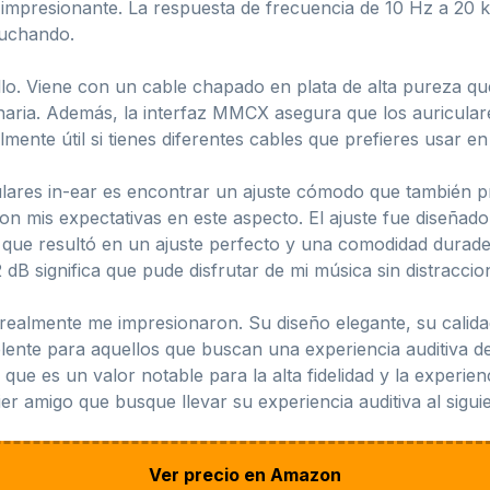
impresionante. La respuesta de frecuencia de 10 Hz a 20 k
cuchando.
llo. Viene con un cable chapado en plata de alta pureza q
naria. Además, la interfaz MMCX asegura que los auricular
mente útil si tienes diferentes cables que prefieres usar en
ulares in-ear es encontrar un ajuste cómodo que también p
 mis expectativas en este aspecto. El ajuste fue diseñado
 que resultó en un ajuste perfecto y una comodidad durade
 dB significa que pude disfrutar de mi música sin distraccio
 realmente me impresionaron. Su diseño elegante, su calida
nte para aquellos que buscan una experiencia auditiva de 
e es un valor notable para la alta fidelidad y la experien
er amigo que busque llevar su experiencia auditiva al siguie
Ver precio en Amazon