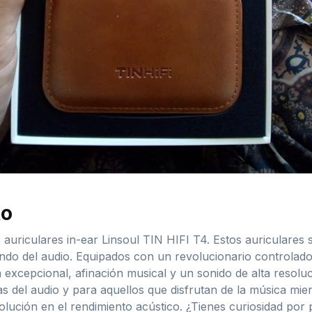
to
s auriculares in-ear Linsoul TIN HIFI T4. Estos auriculares 
ndo del audio. Equipados con un revolucionario controlad
a excepcional, afinación musical y un sonido de alta resolu
as del audio y para aquellos que disfrutan de la música mi
lución en el rendimiento acústico. ¿Tienes curiosidad por