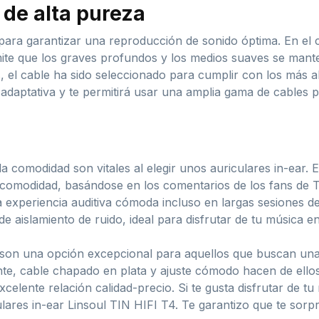
 de alta pureza
 para garantizar una reproducción de sonido óptima. En el c
mite que los graves profundos y los medios suaves se mant
, el cable ha sido seleccionado para cumplir con los más al
adaptativa y te permitirá usar una amplia gama de cables p
 la comodidad son vitales al elegir unos auriculares in-ear.
ma comodidad, basándose en los comentarios de los fans de
 experiencia auditiva cómoda incluso en largas sesiones de
 aislamiento de ruido, ideal para disfrutar de tu música en
 son una opción excepcional para aquellos que buscan una 
nte, cable chapado en plata y ajuste cómodo hacen de ellos 
celente relación calidad-precio. Si te gusta disfrutar de tu
lares in-ear Linsoul TIN HIFI T4. Te garantizo que te sor