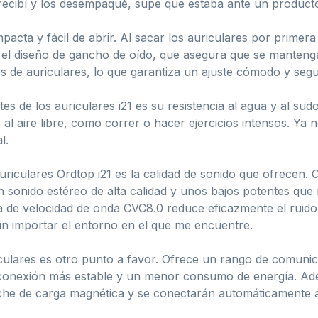
ecibí y los desempaqué, supe que estaba ante un producto
cta y fácil de abrir. Al sacar los auriculares por primera 
l diseño de gancho de oído, que asegura que se mantengan
 de auriculares, lo que garantiza un ajuste cómodo y segur
es de los auriculares i21 es su resistencia al agua y al sud
s al aire libre, como correr o hacer ejercicios intensos. 
l.
riculares Ordtop i21 es la calidad de sonido que ofrecen.
 sonido estéreo de alta calidad y unos bajos potentes que
a de velocidad de onda CVC8.0 reduce eficazmente el ruido
in importar el entorno en el que me encuentre.
riculares es otro punto a favor. Ofrece un rango de comu
 conexión más estable y un menor consumo de energía. Ade
uche de carga magnética y se conectarán automáticamente a 