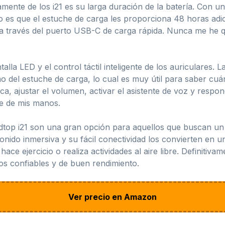
mente de los i21 es su larga duración de la batería. Con u
o es que el estuche de carga les proporciona 48 horas adici
a través del puerto USB-C de carga rápida. Nunca me he q
lla LED y el control táctil inteligente de los auriculares. 
o del estuche de carga, lo cual es muy útil para saber cuán
, ajustar el volumen, activar el asistente de voz y respon
ce de mis manos.
dtop i21 son una gran opción para aquellos que buscan un p
 sonido inmersiva y su fácil conectividad los convierten en 
ace ejercicio o realiza actividades al aire libre. Definitiv
os confiables y de buen rendimiento.
Ver precio en Amazon