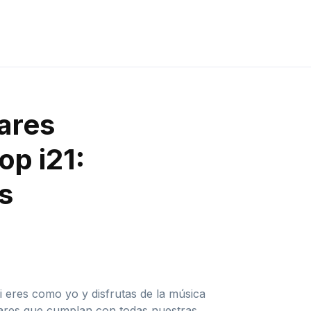
lares
op i21:
s
i eres como yo y disfrutas de la música
lares que cumplan con todas nuestras