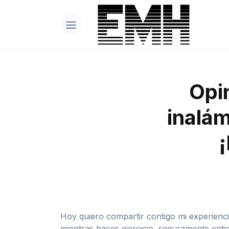
Opin
inalám
Hoy quiero compartir contigo mi experiencia
mientras haces ejercicio, seguramente ent