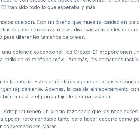
i21 han sido todo lo que esperaba y más.
modos que son. Con un diseño que muestra calidad en los de
stias ni caerse mientras realizo diversas actividades depo
o para diferentes tamaños de orejas.
n una potencia excepcional, los Ordtop i21 proporcionan un
la radio en mi teléfono móvil. Además, los comandos táctiles
n de la batería. Estos auriculares aguantan largas sesiones
argan rápidamente. Además, la caja de almacenamiento com
mbién muestra el porcentaje de batería restante.
 Ordtop i21 tienen un precio razonable que los hace acces
una opción recomendable tanto para hacer deporte como pa
r conversaciones claras.