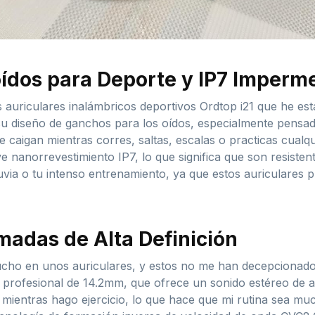
ídos para Deporte y IP7 Imperm
 auriculares inalámbricos deportivos Ordtop i21 que he est
u diseño de ganchos para los oídos, especialmente pensado
 caigan mientras corres, saltas, escalas o practicas cualqu
nanorrevestimiento IP7, lo que significa que son resistente
uvia o tu intenso entrenamiento, ya que estos auriculares 
madas de Alta Definición
ucho en unos auriculares, y estos no me han decepcionado 
profesional de 14.2mm, que ofrece un sonido estéreo de al
ientras hago ejercicio, lo que hace que mi rutina sea mu