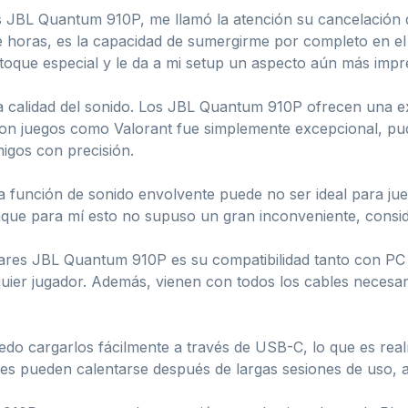
JBL Quantum 910P, me llamó la atención su cancelación de
te horas, es la capacidad de sumergirme por completo en el
 toque especial y le da a mi setup un aspecto aún más impr
 calidad del sonido. Los JBL Quantum 910P ofrecen una exp
a con juegos como Valorant fue simplemente excepcional, pu
migos con precisión.
a función de sonido envolvente puede no ser ideal para ju
unque para mí esto no supuso un gran inconveniente, consi
ulares JBL Quantum 910P es su compatibilidad tanto con PC
quier jugador. Además, vienen con todos los cables necesa
uedo cargarlos fácilmente a través de USB-C, lo que es re
es pueden calentarse después de largas sesiones de uso, 