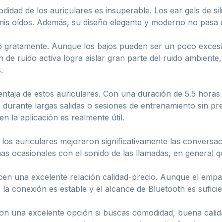
didad de los auriculares es insuperable. Los ear gels de s
 mis oídos. Además, su diseño elegante y moderno no pasa 
ó gratamente. Aunque los bajos pueden ser un poco excesi
n de ruido activa logra aislar gran parte del ruido ambien
.
ventaja de estos auriculares. Con una duración de 5.5 hora
s durante largas salidas o sesiones de entrenamiento sin 
en la aplicación es realmente útil.
 los auriculares mejoraron significativamente las conversa
s ocasionales con el sonido de las llamadas, en general q
recen una excelente relación calidad-precio. Aunque el em
, la conexión es estable y el alcance de Bluetooth es sufi
son una excelente opción si buscas comodidad, buena calid