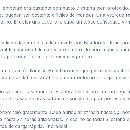
l embalaje era bastante compacto y estaba bien protegido.
es pueden ser bastante difíciles de manejar. Una vez que ret
rno. El color gris oscuro le daba un toque sofisticado y 
diante la tecnología de conectividad Bluetooth, decidí pon
ncreíble capacidad de cancelación de ruido con la que viene
 lugar ruidoso como el transporte público.
 una función llamada HearThrough, que permite escuchar l
ndo necesitaba estar al tanto de mi entorno sin dejar de di
presionado. Los auriculares Jabra Elite 4 ofrecen un rend
que no sacrificarás calidad de sonido al optar por estos a
sorprendió gratamente. Cada auricular ofrecía hasta 5,5 ho
de hasta 22 horas adicionales. ¡Y eso no es todo! Si estaba
os de carga rápida. ¡Increíble!