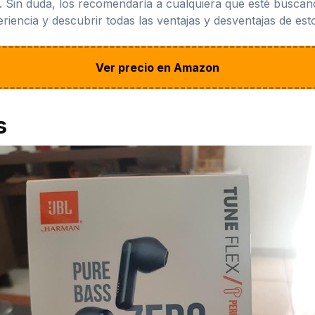
iva. Sin duda, los recomendaría a cualquiera que esté buscan
iencia y descubrir todas las ventajas y desventajas de estos
Ver precio en Amazon
s