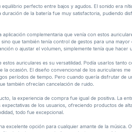
equilibrio perfecto entre bajos y agudos. El sonido era nít
 duración de la batería fue muy satisfactoria, pudiendo dis
 aplicación complementaria que venía con estos auriculare
r, sino que también tenía control de gestos para una mayor
nción o ajustar el volumen, simplemente tenía que hacer un 
estos auriculares es su versatilidad. Podía usarlos tant
de la ocasión. El diseño convencional de los auriculares 
gos períodos de tiempo. Pero cuando quería disfrutar de u
que también ofrecían cancelación de ruido.
ducto, la experiencia de compra fue igual de positiva. La e
expectativas de los usuarios, ofreciendo productos de alta
didad, todo fue excepcional.
 excelente opción para cualquier amante de la música. Of