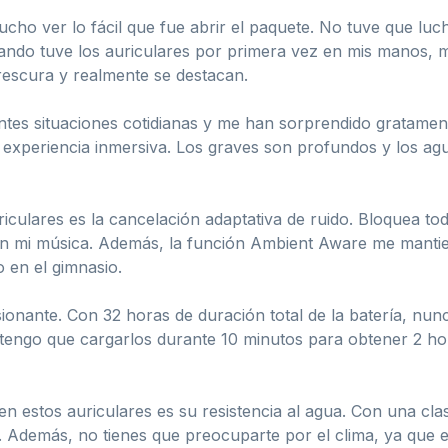
cho ver lo fácil que fue abrir el paquete. No tuve que luc
uando tuve los auriculares por primera vez en mis manos, m
frescura y realmente se destacan.
ntes situaciones cotidianas y me han sorprendido gratament
experiencia inmersiva. Los graves son profundos y los agu
iculares es la cancelación adaptativa de ruido. Bloquea toda
 mi música. Además, la función Ambient Aware me mantien
o en el gimnasio.
sionante. Con 32 horas de duración total de la batería, nu
o tengo que cargarlos durante 10 minutos para obtener 2 ho
n estos auriculares es su resistencia al agua. Con una clas
 Además, no tienes que preocuparte por el clima, ya que es