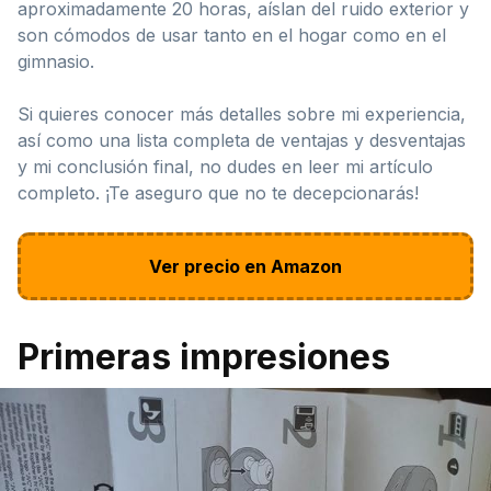
aproximadamente 20 horas, aíslan del ruido exterior y
son cómodos de usar tanto en el hogar como en el
gimnasio.
Si quieres conocer más detalles sobre mi experiencia,
así como una lista completa de ventajas y desventajas
y mi conclusión final, no dudes en leer mi artículo
completo. ¡Te aseguro que no te decepcionarás!
Ver precio en Amazon
Primeras impresiones