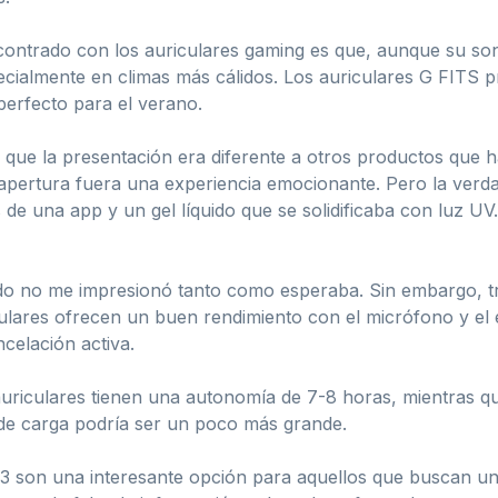
ntrado con los auriculares gaming es que, aunque su so
ialmente en climas más cálidos. Los auriculares G FITS p
perfecto para el verano.
to que la presentación era diferente a otros productos que
 apertura fuera una experiencia emocionante. Pero la verd
 de una app y un gel líquido que se solidificaba con luz UV
do no me impresionó tanto como esperaba. Sin embargo, tra
culares ofrecen un buen rendimiento con el micrófono y el
celación activa.
 auriculares tienen una autonomía de 7-8 horas, mientras q
 de carga podría ser un poco más grande.
3 son una interesante opción para aquellos que buscan u