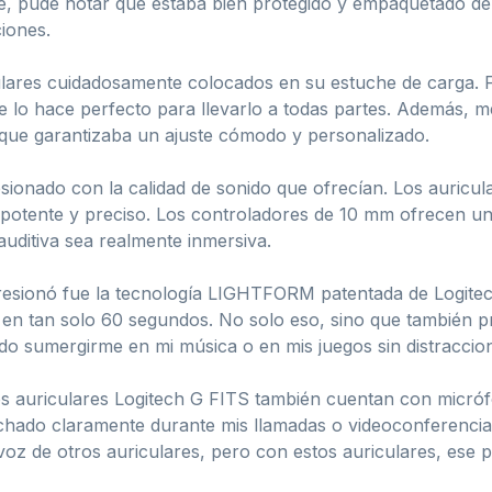
e, pude notar que estaba bien protegido y empaquetado de
iones.
culares cuidadosamente colocados en su estuche de carga. F
e lo hace perfecto para llevarlo a todas partes. Además, m
 que garantizaba un ajuste cómodo y personalizado.
sionado con la calidad de sonido que ofrecían. Los auricu
otente y preciso. Los controladores de 10 mm ofrecen un 
auditiva sea realmente inmersiva.
resionó fue la tecnología LIGHTFORM patentada de Logitec
 en tan solo 60 segundos. No solo eso, sino que también p
edo sumergirme en mi música o en mis juegos sin distraccio
 los auriculares Logitech G FITS también cuentan con micr
uchado claramente durante mis llamadas o videoconferencia
voz de otros auriculares, pero con estos auriculares, ese