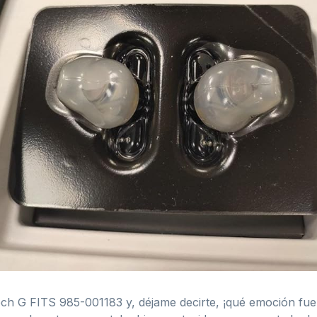
tech G FITS 985-001183 y, déjame decirte, ¡qué emoción fue