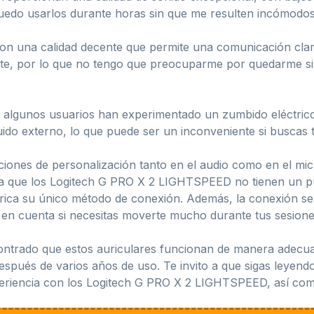
uedo usarlos durante horas sin que me resulten incómodos
on una calidad decente que permite una comunicación clar
nte, por lo que no tengo que preocuparme por quedarme 
algunos usuarios han experimentado un zumbido eléctrico 
uido externo, lo que puede ser un inconveniente si buscas t
ones de personalización tanto en el audio como en el micr
nta que los Logitech G PRO X 2 LIGHTSPEED no tienen un p
rica su único método de conexión. Además, la conexión se 
en cuenta si necesitas moverte mucho durante tus sesione
ontrado que estos auriculares funcionan de manera adecua
espués de varios años de uso. Te invito a que sigas leyendo
eriencia con los Logitech G PRO X 2 LIGHTSPEED, así como