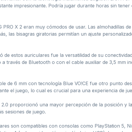
astante impresionante. Podría jugar durante horas sin ten
 G PRO X 2 eran muy cómodos de usar. Las almohadillas de
s, las bisagras giratorias permitían un ajuste personaliza
 de estos auriculares fue la versatilidad de su conectivida
a través de Bluetooth o con el cable auxiliar de 3,5 mm i
ble de 6 mm con tecnología Blue VO!CE fue otro punto des
te el juego, lo cual es crucial para una experiencia de ju
.0 proporcionó una mayor percepción de la posición y la di
is sesiones de juego.
ulares son compatibles con consolas como PlayStation 5, N