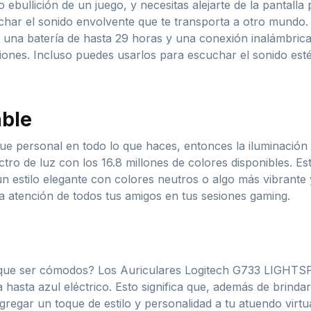
o ebullición de un juego, y necesitas alejarte de la pantal
cuchar el sonido envolvente que te transporta a otro mundo
na batería de hasta 29 horas y una conexión inalámbrica 
ciones. Incluso puedes usarlos para escuchar el sonido esté
able
oque personal en todo lo que haces, entonces la iluminació
tro de luz con los 16.8 millones de colores disponibles. Es
un estilo elegante con colores neutros o algo más vibrante
a atención de todos tus amigos en tus sesiones gaming.
nen que ser cómodos? Los Auriculares Logitech G733 LIGH
a hasta azul eléctrico. Esto significa que, además de brin
gregar un toque de estilo y personalidad a tu atuendo virt