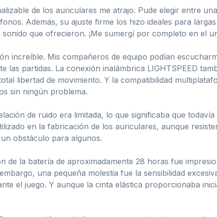
lizable de los auriculares me atrajo. Pude elegir entre una
onos. Además, su ajuste firme los hizo ideales para larga
e sonido que ofrecieron. ¡Me sumergí por completo en el un
ción increíble. Mis compañeros de equipo podían escucharm
te las partidas. La conexión inalámbrica LIGHTSPEED tambi
tal libertad de movimiento. Y la compatibilidad multiplata
ivos sin ningún problema.
ación de ruido era limitada, lo que significaba que todavía
utilizado en la fabricación de los auriculares, aunque resis
 un obstáculo para algunos.
ón de la batería de aproximadamente 28 horas fue impresion
 embargo, una pequeña molestia fue la sensibilidad excesiv
ante el juego. Y aunque la cinta elástica proporcionaba ini