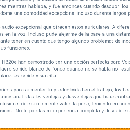
nes mientras hablaba, y fue entonces cuando descubrí lo
ndome una comodidad excepcional incluso durante largos p
 audio excepcional que ofrecen estos auriculares. A difere
as en la voz. Incluso pude alejarme de la base a una dist
tante tener en cuenta que tengo algunos problemas de in
sus funciones.
ch H820e han demostrado ser una opción perfecta para Voic
ligero sonido blanco de fondo cuando no se habla no resul
lares es rápida y sencilla.
ricos para aumentar tu productividad en el trabajo, los Lo
enumeraré todas las ventajas y desventajas que he encontra
clusión sobre si realmente valen la pena, teniendo en cu
ísicas. ¡No te pierdas mi experiencia completa y descubre s