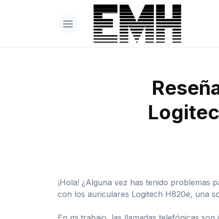
Reseña 
Logite
¡Hola! ¿Alguna vez has tenido problemas p
con los auriculares Logitech H820e, una s
En mi trabajo, las llamadas telefónicas son 