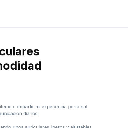
iculares
modidad
íteme compartir mi experiencia personal
unicación diarios.
cando unos auriculares ligeros y ajustables