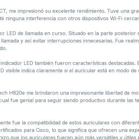
CT, me impresionó su excelente rendimiento. Tuve una gran
ninguna interferencia con otros dispositivos Wi-Fi cercano
r LED de llamada en curso. Situado en la parte posterior de
llamada y así evitar interrupciones innecesarias. Fue real
do.
su indicador LED también fueron características destacadas.
LED visible indica claramente si el auricular está en modo de 
itech H820e me brindaron una impresionante libertad de 
 cual fue genial para seguir siendo productivo durante las t
nte fue la compatibilidad de estos auriculares con diferen
rtificados para Cisco, lo que significa que ofrecen una exp
izo que los auriculares fueran aún más versátiles y útiles