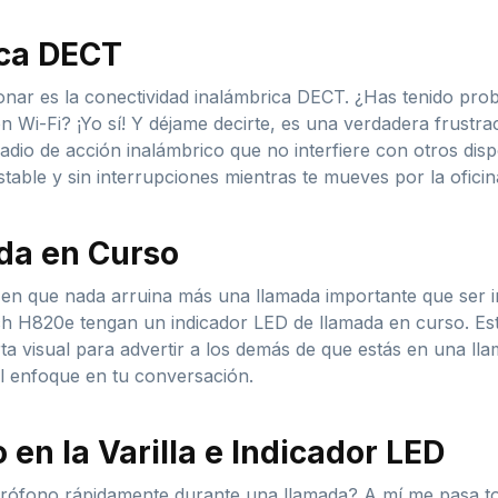
ica DECT
onar es la conectividad inalámbrica DECT. ¿Has tenido prob
n Wi-Fi? ¡Yo sí! Y déjame decirte, es una verdadera frustra
io de acción inalámbrico que no interfiere con otros dispos
table y sin interrupciones mientras te mueves por la oficin
da en Curso
en que nada arruina más una llamada importante que ser 
h H820e tengan un indicador LED de llamada en curso. Este
rta visual para advertir a los demás de que estás en una ll
el enfoque en tu conversación.
 en la Varilla e Indicador LED
crófono rápidamente durante una llamada? A mí me pasa tod