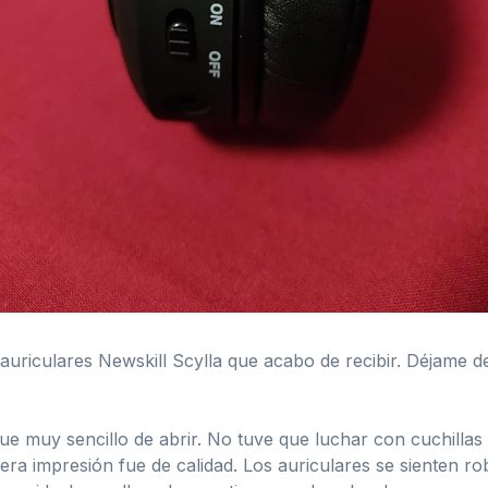
auriculares Newskill Scylla que acabo de recibir. Déjame d
e muy sencillo de abrir. No tuve que luchar con cuchillas o
era impresión fue de calidad. Los auriculares se sienten r