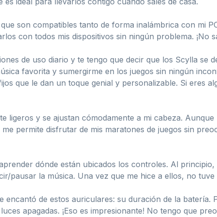
e es ideal para llevarlos contigo cuando sales de casa.
s que son compatibles tanto de forma inalámbrica con mi 
los con todos mis dispositivos sin ningún problema. ¡No sa
iones de uso diario y te tengo que decir que los Scylla se
música favorita y sumergirme en los juegos sin ningún incon
jos que le dan un toque genial y personalizable. Si eres alg
ante ligeros y se ajustan cómodamente a mi cabeza. Aunque
 me permite disfrutar de mis maratones de juegos sin preo
aprender dónde están ubicados los controles. Al principio
cir/pausar la música. Una vez que me hice a ellos, no tuv
e encantó de estos auriculares: su duración de la batería
 luces apagadas. ¡Eso es impresionante! No tengo que pr