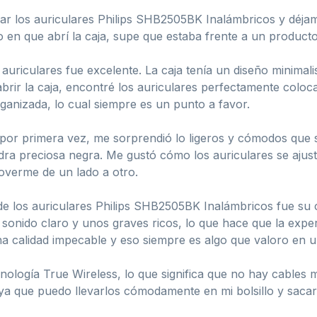
ar los auriculares Philips SHB2505BK Inalámbricos y déjame
n que abrí la caja, supe que estaba frente a un producto 
uriculares fue excelente. La caja tenía un diseño minimali
 abrir la caja, encontré los auriculares perfectamente coloc
anizada, lo cual siempre es un punto a favor.
por primera vez, me sorprendió lo ligeros y cómodos que s
ra preciosa negra. Me gustó cómo los auriculares se ajust
moverme de un lado a otro.
e los auriculares Philips SHB2505BK Inalámbricos fue su c
onido claro y unos graves ricos, lo que hace que la experi
na calidad impecable y eso siempre es algo que valoro en u
ología True Wireless, lo que significa que no hay cables 
, ya que puedo llevarlos cómodamente en mi bolsillo y saca