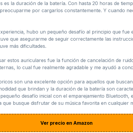
s es la duración de la batería. Con hasta 20 horas de tie
que preocuparme por cargarlos constantemente. Y cuando ne
xperiencia, hubo un pequeño desafío al principio que fue e
 tuve que asegurarme de seguir correctamente las instrucc
uve más dificultades.
ar estos auriculares fue la función de cancelación de rui
xternas, lo cual fue realmente agradable y me ayudó a co
ricos son una excelente opción para aquellos que buscan u
modidad que brindan y la duración de la batería son caracte
 pequeño desafío inicial con el emparejamiento Bluetooth, 
a que busque disfrutar de su música favorita en cualquier 
Ver precio en Amazon