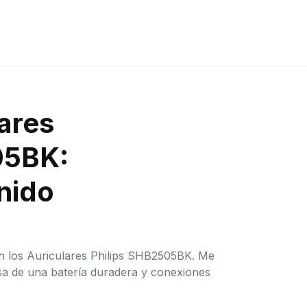
lares
05BK:
nido
on los Auriculares Philips SHB2505BK. Me
sa de una batería duradera y conexiones