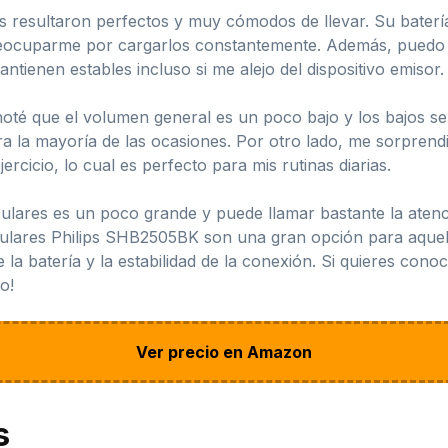
s resultaron perfectos y muy cómodos de llevar. Su baterí
reocuparme por cargarlos constantemente. Además, puedo di
ntienen estables incluso si me alejo del dispositivo emisor.
té que el volumen general es un poco bajo y los bajos se 
ara la mayoría de las ocasiones. Por otro lado, me sorprend
ercicio, lo cual es perfecto para mis rutinas diarias.
lares es un poco grande y puede llamar bastante la atenci
iculares Philips SHB2505BK son una gran opción para aque
la batería y la estabilidad de la conexión. Si quieres conoc
o!
Ver precio en Amazon
s