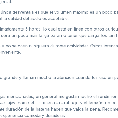
genial.
a única desventaja es que el volumen máximo es un poco b
 la calidad del audio es aceptable.
imadamente 5 horas, lo cual está en línea con otros auricu
fuera un poco más larga para no tener que cargarlos tan 
 y no se caen ni siquiera durante actividades físicas inten
onveniente.
co grande y llaman mucho la atención cuando los uso en p
ajas mencionadas, en general me gusta mucho el rendimien
ventajas, como el volumen general bajo y el tamaño un po
ente duración de la batería hacen que valga la pena. Recom
 experiencia cómoda y duradera.