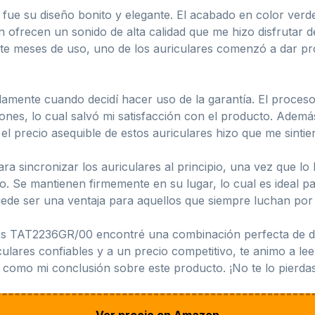
 fue su diseño bonito y elegante. El acabado en color verd
én ofrecen un sonido de alta calidad que me hizo disfrutar
e meses de uso, uno de los auriculares comenzó a dar pro
amente cuando decidí hacer uso de la garantía. El proceso
nes, lo cual salvó mi satisfacción con el producto. Ademá
 el precio asequible de estos auriculares hizo que me sinti
a sincronizar los auriculares al principio, una vez que lo
cio. Se mantienen firmemente en su lugar, lo cual es ideal 
ede ser una ventaja para aquellos que siempre luchan por 
ips TAT2236GR/00 encontré una combinación perfecta de dis
ulares confiables y a un precio competitivo, te animo a le
sí como mi conclusión sobre este producto. ¡No te lo pierdas
Ver precio en Amazon