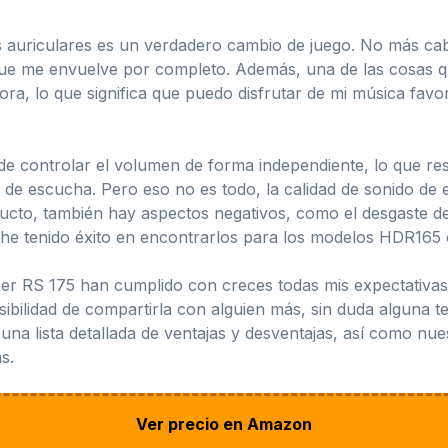
tos auriculares es un verdadero cambio de juego. No más ca
o que me envuelve por completo. Además, una de las cosas
ora, lo que significa que puedo disfrutar de mi música fav
e controlar el volumen de forma independiente, lo que r
 de escucha. Pero eso no es todo, la calidad de sonido de e
o, también hay aspectos negativos, como el desgaste de las
 he tenido éxito en encontrarlos para los modelos HDR165
ser RS 175 han cumplido con creces todas mis expectativas
osibilidad de compartirla con alguien más, sin duda alguna 
una lista detallada de ventajas y desventajas, así como nu
s.
Ver precio en Amazon