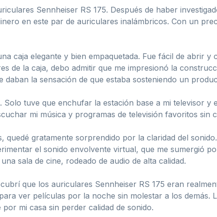
uriculares Sennheiser RS 175. Después de haber investigad
 dinero en este par de auriculares inalámbricos. Con un pre
na caja elegante y bien empaquetada. Fue fácil de abrir
res de la caja, debo admitir que me impresionó la construcci
daban la sensación de que estaba sosteniendo un product
a. Solo tuve que enchufar la estación base a mi televisor y 
escuchar mi música y programas de televisión favoritos sin 
, quedé gratamente sorprendido por la claridad del sonido.
imentar el sonido envolvente virtual, que me sumergió po
una sala de cine, rodeado de audio de alta calidad.
cubrí que los auriculares Sennheiser RS 175 eran realmente
ra ver películas por la noche sin molestar a los demás. La
por mi casa sin perder calidad de sonido.