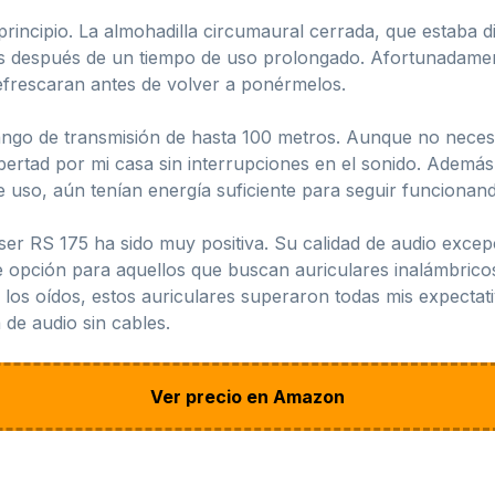
ncipio. La almohadilla circumaural cerrada, que estaba dis
tes después de un tiempo de uso prolongado. Afortunadamen
efrescaran antes de volver a ponérmelos.
ango de transmisión de hasta 100 metros. Aunque no necesita
rtad por mi casa sin interrupciones en el sonido. Además, 
 uso, aún tenían energía suficiente para seguir funcionan
ser RS 175 ha sido muy positiva. Su calidad de audio excep
nte opción para aquellos que buscan auriculares inalámbri
 los oídos, estos auriculares superaron todas mis expectat
 de audio sin cables.
Ver precio en Amazon