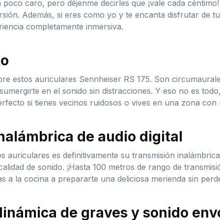
 poco caro, pero déjenme decirles que ¡vale cada céntimo! L
rsión. Además, si eres como yo y te encanta disfrutar de t
riencia completamente inmersiva.
to
e estos auriculares Sennheiser RS 175. Son circumaurales
mergirte en el sonido sin distracciones. Y eso no es todo,
perfecto si tienes vecinos ruidosos o vives en una zona con
nalámbrica de audio digital
 auriculares es definitivamente su transmisión inalámbrica 
alidad de sonido. ¡Hasta 100 metros de rango de transmisió
s a la cocina a prepararte una deliciosa merienda sin perde
inámica de graves y sonido envo