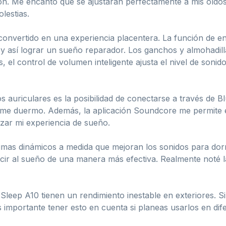
ón. Me encantó que se ajustaran perfectamente a mis oídos 
lestias.
ha convertido en una experiencia placentera. La función de
 y así lograr un sueño reparador. Los ganchos y almohadil
s, el control de volumen inteligente ajusta el nivel de soni
auriculares es la posibilidad de conectarse a través de Bl
o me duermo. Además, la aplicación Soundcore me permite e
izar mi experiencia de sueño.
mas dinámicos a medida que mejoran los sonidos para dormir
ucir al sueño de una manera más efectiva. Realmente noté 
 Sleep A10 tienen un rendimiento inestable en exteriores. 
s importante tener esto en cuenta si planeas usarlos en dife