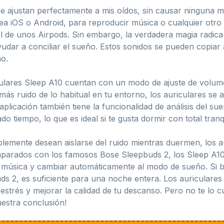
se ajustan perfectamente a mis oídos, sin causar ninguna m
ea iOS o Android, para reproducir música o cualquier otro 
l de unos Airpods. Sin embargo, la verdadera magia radica
yudar a conciliar el sueño. Estos sonidos se pueden copiar 
o.
iculares Sleep A10 cuentan con un modo de ajuste de volum
 más ruido de lo habitual en tu entorno, los auriculares s
aplicación también tiene la funcionalidad de análisis del s
 tiempo, lo que es ideal si te gusta dormir con total tranqu
plemente desean aislarse del ruido mientras duermen, los 
parados con los famosos Bose Sleepbuds 2, los Sleep A10 
 música y cambiar automáticamente al modo de sueño. Si bi
ds 2, es suficiente para una noche entera. Los auriculare
l estrés y mejorar la calidad de tu descanso. Pero no te lo 
estra conclusión!