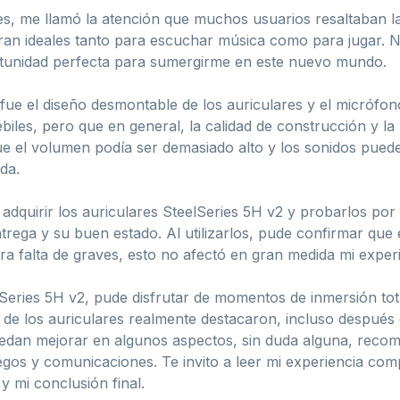
nes, me llamó la atención que muchos usuarios resaltaban l
ran ideales tanto para escuchar música como para jugar.
tunidad perfecta para sumergirme en este nuevo mundo.
fue el diseño desmontable de los auriculares y el micrófo
biles, pero que en general, la calidad de construcción y la 
 el volumen podía ser demasiado alto y los sonidos puede
da.
 adquirir los auriculares SteelSeries 5H v2 y probarlos p
ntrega y su buen estado. Al utilizarlos, pude confirmar q
ra falta de graves, esto no afectó en gran medida mi experi
lSeries 5H v2, pude disfrutar de momentos de inmersión tot
a de los auriculares realmente destacaron, incluso después
edan mejorar en algunos aspectos, sin duda alguna, recome
egos y comunicaciones. Te invito a leer mi experiencia comp
y mi conclusión final.