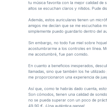
tu música favorita con la mejor calidad de 
altos se escuchan claros y nítidos. Pude d
Además, estos auriculares tienen un micróf
amigos me decían que se me escuchaba muy 
simplemente puedo guardarlo dentro del au
Sin embargo, no todo fue miel sobre hojuela
acostumbrarme a los controles en línea. M
me acostumbré, fue pan comido.
En cuanto a beneficios inesperados, descub
llamadas, sino que también los he utilizad
me proporcionaron una experiencia de jue
Así que, como te habrás dado cuenta, esto
Son cómodos, tienen una calidad de sonido
no se pueda superar con un poco de prácti
49,90 €. ¡Una auténtica ganga!