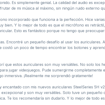
sonido. Es simplemente genial. La calidad del audio es exce
isfrutar de mi música al máximo, sin ningún ruido externo q
ono incorporado que funciona a la perfección. Hice varias 
bien. Y lo mejor de todo es que el micrófono es retráctil
ricular. Esto es fantástico porque no tengo que preocupa
s. Encontré un pequeño desafío al usar los auriculares. Al 
e costó un poco de tiempo encontrar los botones y aprende
rí que estos auriculares son muy versátiles. No solo los he
o para jugar videojuegos. Pude sumergirme completamente en
go inmersiva. ¡Realmente me sorprendió gratamente!
y encantado con mis nuevos auriculares SteelSeries 5H v2.
 excepcional y son muy versátiles. Solo tuve un pequeño d
ca. Te los recomendaría sin dudarlo. Y lo mejor de todo e