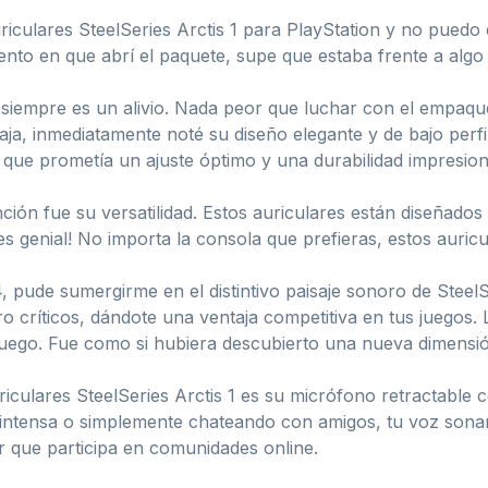
riculares SteelSeries Arctis 1 para PlayStation y no puedo
nto en que abrí el paquete, supe que estaba frente a algo 
cual siempre es un alivio. Nada peor que luchar con el emp
 caja, inmediatamente noté su diseño elegante y de bajo per
que prometía un ajuste óptimo y una durabilidad impresion
ción fue su versatilidad. Estos auriculares están diseñados
s genial! No importa la consola que prefieras, estos auricu
, pude sumergirme en el distintivo paisaje sonoro de Steel
ro críticos, dándote una ventaja competitiva en tus juegos.
uego. Fue como si hubiera descubierto una nueva dimensió
riculares SteelSeries Arctis 1 es su micrófono retractable
 intensa o simplemente chateando con amigos, tu voz sonará 
or que participa en comunidades online.