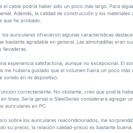
e el cable podría haber sido un poco más largo. Para alg
enial. Además, la calidad de construcción y los materiales u
s que he probado.
los auriculares ofrecieron algunas características destac
e bastante agradable en general. Las almohadillas eran su
 llevaderas.
una experiencia satisfactoria, aunque no excepcional. El s
que me hubiera gustado que el volumen fuera un poco más 
 sonido en mi dispositivo.
función correctamente. No obstante, creo que podría habe
en línea. Sería genial si SteelSeries considerara agregar un
os auriculares en PC.
ico sobre los auriculares reacondicionados, me sorprendi
o su precio, la relación calidad-precio es bastante buena.