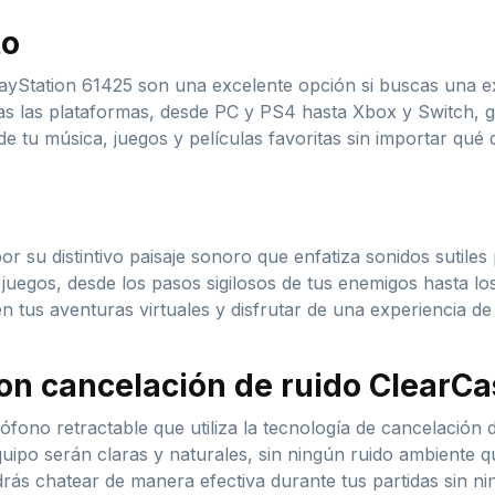
to
layStation 61425 son una excelente opción si buscas una ex
as las plataformas, desde PC y PS4 hasta Xbox y Switch, g
de tu música, juegos y películas favoritas sin importar qué 
or su distintivo paisaje sonoro que enfatiza sonidos sutiles
 juegos, desde los pasos sigilosos de tus enemigos hasta l
n tus aventuras virtuales y disfrutar de una experiencia de 
on cancelación de ruido ClearCa
fono retractable que utiliza la tecnología de cancelación d
po serán claras y naturales, sin ningún ruido ambiente q
drás chatear de manera efectiva durante tus partidas sin n