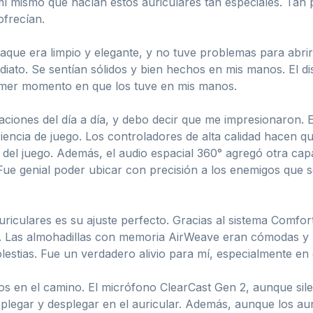
mí mismo qué hacían estos auriculares tan especiales. Tan
ofrecían.
que era limpio y elegante, y no tuve problemas para abrirlo
ediato. Se sentían sólidos y bien hechos en mis manos. El 
rimer momento en que los tuve en mis manos.
uaciones del día a día, y debo decir que me impresionaron. 
riencia de juego. Los controladores de alta calidad hacen qu
el juego. Además, el audio espacial 360° agregó otra cap
. Fue genial poder ubicar con precisión a los enemigos que
riculares es su ajuste perfecto. Gracias al sistema Comfor
ra. Las almohadillas con memoria AirWeave eran cómodas y l
lestias. Fue un verdadero alivio para mí, especialmente en 
s en el camino. El micrófono ClearCast Gen 2, aunque sil
legar y desplegar en el auricular. Además, aunque los aur