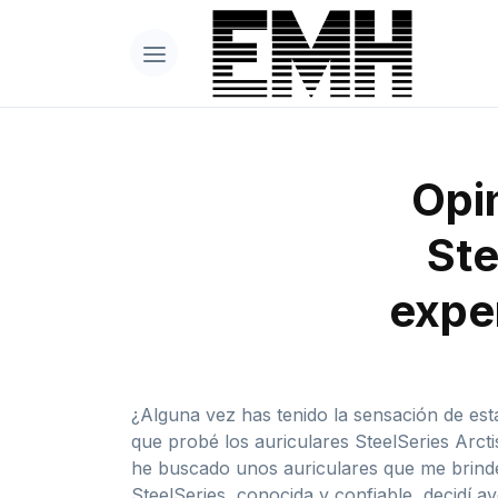
Opin
Ste
expe
¿Alguna vez has tenido la sensación de e
que probé los auriculares SteelSeries Arc
he buscado unos auriculares que me brinde
SteelSeries, conocida y confiable, decidí 