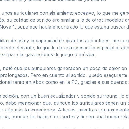
ar unos auriculares con aislamiento excesivo, lo que me g
s, su calidad de sonido era similar a la de otros modelos 
 Nova 1, supe que había encontrado lo que estaba buscand
las de tela y la capacidad de girar los auriculares, me so
mente elegante, lo que le da una sensación especial al abri
deal para largas sesiones de juego o música.
 noté que los auriculares generaban un poco de calor en m
s prolongados. Pero en cuanto al sonido, puedo asegurarte
ional tanto en Xbox como en la PC, gracias a sus buenos a
n adición, con un buen ecualizador y sonido surround, lo q
rgo, debo mencionar que, aunque los auriculares tienen un
ar aún más la experiencia. Además, mientras son excelente
ica, aunque los bajos son fuertes y tienen una buena relac