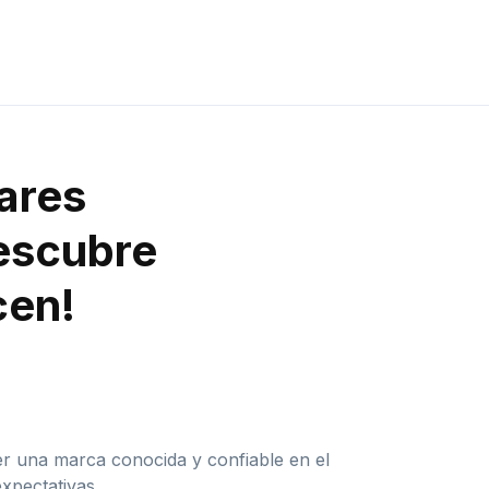
lares
Descubre
cen!
er una marca conocida y confiable en el
xpectativas.