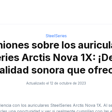
SteelSeries
iones sobre los auricu
ries Arctis Nova 1X: ¡
calidad sonora que ofre
Actualizado el 12 de octubre de 2023
encia con los auriculares SteelSeries Arctis Nova 1X. Al s
rles una oportunidad y ver si realmente cumplían con las e