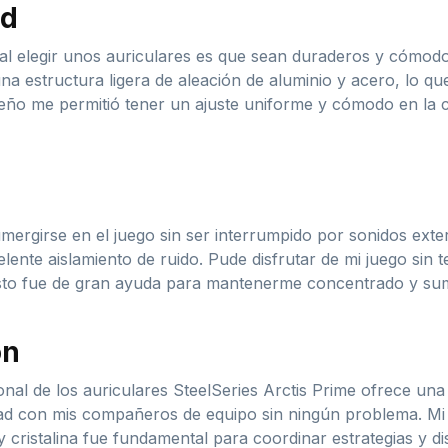
ad
al elegir unos auriculares es que sean duraderos y cómodo
una estructura ligera de aleación de aluminio y acero, lo qu
iseño me permitió tener un ajuste uniforme y cómodo en la
rgirse en el juego sin ser interrumpido por sonidos exter
ente aislamiento de ruido. Pude disfrutar de mi juego sin 
e. Esto fue de gran ayuda para mantenerme concentrado y sum
ón
onal de los auriculares SteelSeries Arctis Prime ofrece una
d con mis compañeros de equipo sin ningún problema. Mi vo
cristalina fue fundamental para coordinar estrategias y dis