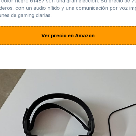
n color negro 61487 son una gran elección. Su precio de 7
deros, con un audio nítido y una comunicación por voz imp
ones de gaming diarias.
Ver precio en Amazon