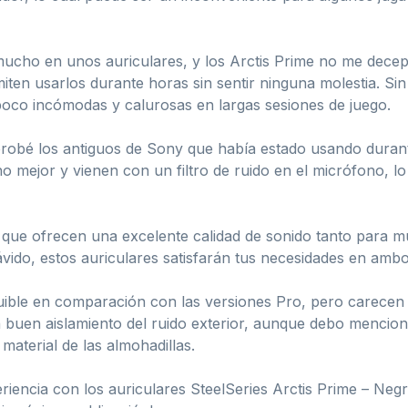
ucho en unos auriculares, y los Arctis Prime no me dece
miten usarlos durante horas sin sentir ninguna molestia. S
poco incómodas y calurosas en largas sesiones de juego.
probé los antiguos de Sony que había estado usando durant
 mejor y vienen con un filtro de ruido en el micrófono, lo
s que ofrecen una excelente calidad de sonido tanto para mú
vido, estos auriculares satisfarán tus necesidades en amb
ible en comparación con las versiones Pro, pero carecen 
buen aislamiento del ruido exterior, aunque debo mencion
aterial de las almohadillas.
eriencia con los auriculares SteelSeries Arctis Prime – Neg