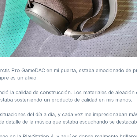
 Arctis Pro GameDAC en mi puerta, estaba emocionado de pr
mpre es un alivio.
ió la calidad de construcción. Los materiales de aleación 
staba sosteniendo un producto de calidad en mis manos.
s situaciones del día a día, y cada vez me impresionaban má
 Cada detalle de la música que estaba escuchando se destac
go en la PlayStation 4, y aquí es donde realmente brillaron