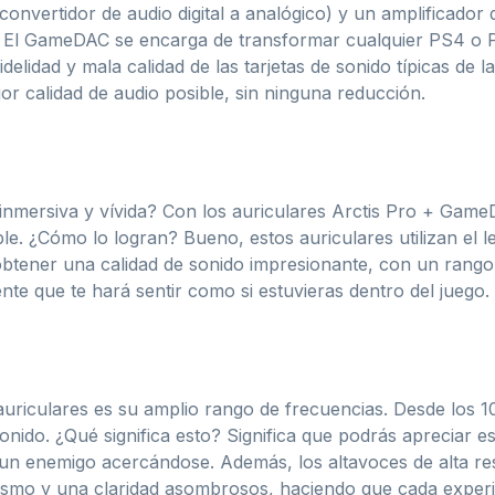
vertidor de audio digital a analógico) y un amplificador de
. El GameDAC se encarga de transformar cualquier PS4 o P
delidad y mala calidad de las tarjetas de sonido típicas de
jor calidad de audio posible, sin ninguna reducción.
inmersiva y vívida? Con los auriculares Arctis Pro + Game
le. ¿Cómo lo logran? Bueno, estos auriculares utilizan el
a obtener una calidad de sonido impresionante, con un ran
ente que te hará sentir como si estuvieras dentro del juego.
auriculares es su amplio rango de frecuencias. Desde los 1
sonido. ¿Qué significa esto? Significa que podrás apreciar e
 un enemigo acercándose. Además, los altavoces de alta re
lismo y una claridad asombrosos, haciendo que cada exper