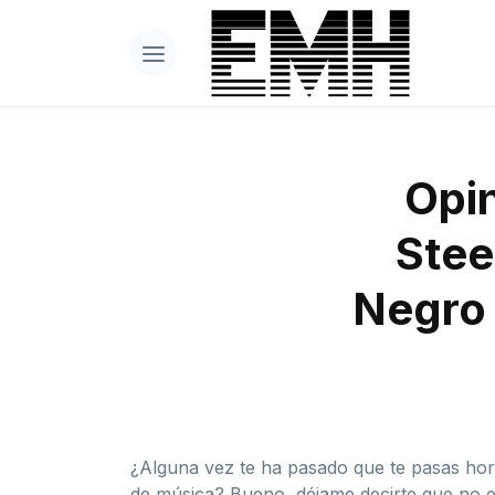
Opin
Stee
Negro 
¿Alguna vez te ha pasado que te pasas hor
de música? Bueno, déjame decirte que no e