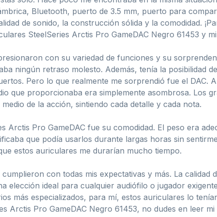
lámbrica, Bluetooth, puerto de 3.5 mm, puerto para compart
idad de sonido, la construcción sólida y la comodidad. ¡Pare
ulares SteelSeries Arctis Pro GameDAC Negro 61453 y mi b
mpresionaron con su variedad de funciones y su sorprenden
aba ningún retraso molesto. Además, tenía la posibilidad de 
muertos. Pero lo que realmente me sorprendió fue el DAC
udio que proporcionaba era simplemente asombrosa. Los gra
 medio de la acción, sintiendo cada detalle y cada nota.
es Arctis Pro GameDAC fue su comodidad. El peso era adecu
ficaba que podía usarlos durante largas horas sin sentirm
 que estos auriculares me durarían mucho tiempo.
 cumplieron con todas mis expectativas y más. La calidad d
na elección ideal para cualquier audiófilo o jugador exige
os más especializados, para mí, estos auriculares lo tenía
ies Arctis Pro GameDAC Negro 61453, no dudes en leer mi 