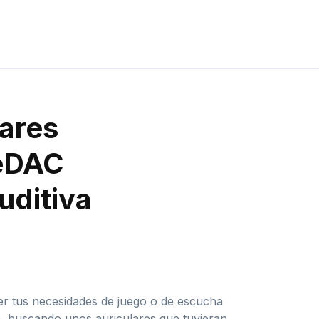
lares
meDAC
uditiva
er tus necesidades de juego o de escucha
, buscando unos auriculares que tuvieran