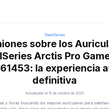
SteelSeries
iones sobre los Auricu
lSeries Arctis Pro Ga
61453: la experiencia a
definitiva
Actualizado el 12 de octubre de 2023
as y horas buscando los mejores auriculares para satisfac
stás solo. Hace poco me encontraba en la misma situación