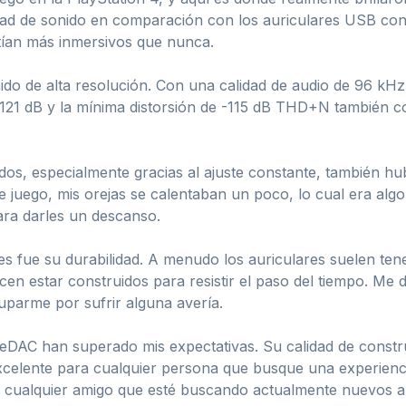
d de sonido en comparación con los auriculares USB conv
tían más inmersivos que nunca.
do de alta resolución. Con una calidad de audio de 96 kHz /
e 121 dB y la mínima distorsión de -115 dB THD+N también c
os, especialmente gracias al ajuste constante, también hu
 juego, mis orejas se calentaban un poco, lo cual era alg
ara darles un descanso.
res fue su durabilidad. A menudo los auriculares suelen t
en estar construidos para resistir el paso del tiempo. Me d
parme por sufrir alguna avería.
eDAC han superado mis expectativas. Su calidad de constru
xcelente para cualquier persona que busque una experienci
a cualquier amigo que esté buscando actualmente nuevos au