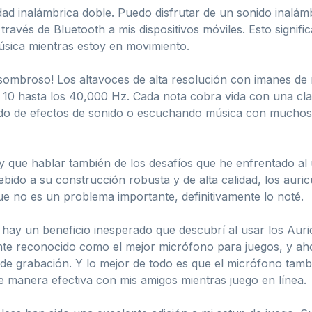
dad inalámbrica doble. Puedo disfrutar de un sonido inalám
través de Bluetooth a mis dispositivos móviles. Esto signifi
sica mientras estoy en movimiento.
ombroso! Los altavoces de alta resolución con imanes de 
 10 hasta los 40,000 Hz. Cada nota cobra vida con una cla
do de efectos de sonido o escuchando música con muchos d
que hablar también de los desafíos que he enfrentado al u
bido a su construcción robusta y de alta calidad, los aur
e no es un problema importante, definitivamente lo noté.
hay un beneficio inesperado que descubrí al usar los Auric
ente reconocido como el mejor micrófono para juegos, y ah
io de grabación. Y lo mejor de todo es que el micrófono ta
 manera efectiva con mis amigos mientras juego en línea.