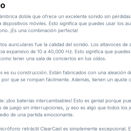
to
ámbrica doble que ofrece un excelente sonido sin pérdidas 
dispositivos móviles. Esto significa que puedes usar los au
ono. ¡Es una combinación perfecta!
os auriculares fue la calidad del sonido. Los altavoces de
ia expansivo de 10 a 40,000 Hz. Esto significa que puedes
 como tener una sala de conciertos en tus oídos.
s es su construcción. Están fabricados con una aleación de
por que se rompan fácilmente. Además, tienen un ajuste co
te: ¡dos baterías intercambiables! Esto es genial porque pu
s de juego sin interrupciones, ¡y eso es algo que todos los
edio de una partida emocionante.
micrófono retráctil ClearCast es simplemente excepcional.