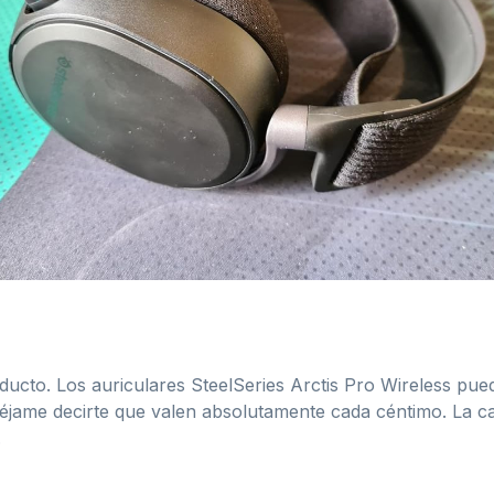
ucto. Los auriculares SteelSeries Arctis Pro Wireless pue
jame decirte que valen absolutamente cada céntimo. La cal
.