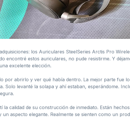
dquisiciones: los Auriculares SteelSeries Arctis Pro Wirel
o encontré estos auriculares, no pude resistirme. Y déjam
na excelente elección.
 por abrirlo y ver qué había dentro. La mejor parte fue l
nta. Solo levanté la solapa y ahí estaban, esperándome. In
segura.
tí la calidad de su construcción de inmediato. Están hech
ad y un aspecto elegante. Realmente se sienten como un pr