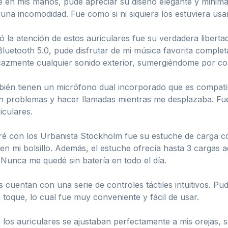
e en mis manos, pude apreciar su diseño elegante y minimal
una incomodidad. Fue como si ni siquiera los estuviera usa
 la atención de estos auriculares fue su verdadera libertad
 Bluetooth 5.0, pude disfrutar de mi música favorita compl
cazmente cualquier sonido exterior, sumergiéndome por co
mbién tienen un micrófono dual incorporado que es compat
 sin problemas y hacer llamadas mientras me desplazaba. F
iculares.
é con los Urbanista Stockholm fue su estuche de carga com
n mi bolsillo. Además, el estuche ofrecía hasta 3 cargas adi
. Nunca me quedé sin batería en todo el día.
s cuentan con una serie de controles táctiles intuitivos. Pu
oque, lo cual fue muy conveniente y fácil de usar.
os auriculares se ajustaban perfectamente a mis orejas, se