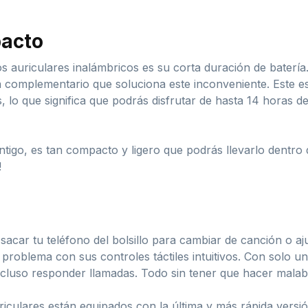
pacto
auriculares inalámbricos es su corta duración de batería.
complementario que soluciona este inconveniente. Este est
, lo que significa que podrás disfrutar de hasta 14 horas d
tigo, es tan compacto y ligero que podrás llevarlo dentro d
!
acar tu teléfono del bolsillo para cambiar de canción o a
roblema con sus controles táctiles intuitivos. Con solo un
incluso responder llamadas. Todo sin tener que hacer malaba
riculares están equipados con la última y más rápida versión