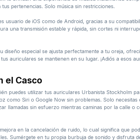
tus pertenencias. Solo música sin restricciones.
eres usuario de iOS como de Android, gracias a su compatib
ra una transmisión estable y rápida, sin cortes ni interru
 diseño especial se ajusta perfectamente a tu oreja, ofre
tus auriculares se mantienen en su lugar. ¡Adiós a esos au
 el Casco
ién puedes utilizar tus auriculares Urbanista Stockholm p
 voz como Siri o Google Now sin problemas. Solo necesitas 
ar llamadas sin esfuerzo mientras caminas por la calle o c
jora en la cancelación de ruido, lo cual significa que podr
les. Sumérgete en tu propia burbuja de sonido y disfruta de