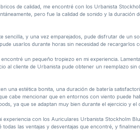
bricos de calidad, me encontré con los Urbanista Stockhol
tantáneamente, pero fue la calidad de sonido y la duración 
e sencilla, y una vez emparejados, pude disfrutar de un s
ue pude usarlos durante horas sin necesidad de recargarlos 
encontré un pequeño tropiezo en mi experiencia. Lamentab
icio al cliente de Urbanista pude obtener un reemplazo sin 
n una estética bonita, una duración de batería satisfacto
nque cabe mencionar que en entornos con viento puede habe
ods, ya que se adaptan muy bien durante el ejercicio y el 
i experiencia con los Auriculares Urbanista Stockholm Blue
é todas las ventajas y desventajas que encontré, y finalmen