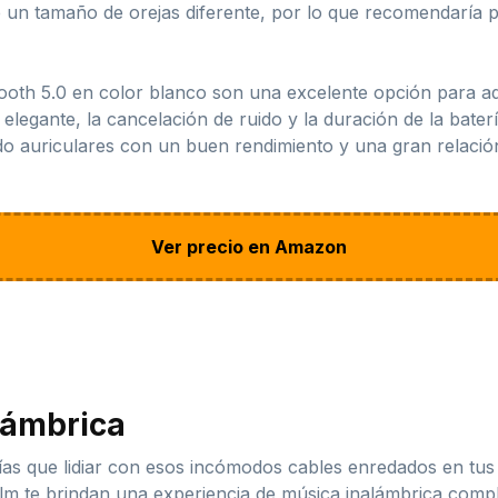
 un tamaño de orejas diferente, por lo que recomendaría 
ooth 5.0 en color blanco son una excelente opción para a
 elegante, la cancelación de ruido y la duración de la bate
o auriculares con un buen rendimiento y una gran relación 
Ver precio en Amazon
lámbrica
as que lidiar con esos incómodos cables enredados en tus 
lm te brindan una experiencia de música inalámbrica compl