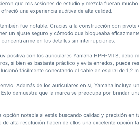
icieron que mis sesiones de estudio y mezcla fueran mucho 
ofreció una experiencia auditiva de alta calidad.
 también fue notable. Gracias a la construcción con pivote d
ener un ajuste seguro y cómodo que bloqueaba eficazmente e
oncentrarme en los detalles sin interrupciones.
muy positiva con los auriculares Yamaha HPH-MT8, debo 
tros, si bien es bastante práctico y evita enredos, puede re
olucionó fácilmente conectando el cable en espiral de 1,2 m
l envío. Además de los auriculares en sí, Yamaha incluye 
 Esto demuestra que la marca se preocupa por brindar una e
ción notable si estás buscando calidad y precisión en tu
o de alta resolución hacen de ellos una excelente opción 