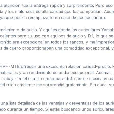
a atención fue la entrega rápida y sorprendente. Pero eso
a y los materiales de alta calidad que los componían. Ade
ya que podría reemplazarlo en caso de que se dañara.
endimiento de audio. Y aquí es donde los auriculares Yam
xcelentes para su uso con equipos de audio y DJ, lo que se
e sonido era excepcional en todos los rangos, y me impresion
las de cuero proporcionaban una comodidad excepcional, y
 HPH-MT8 ofrecen una excelente relación calidad-precio.
materiales y un rendimiento de audio excepcional. Además
a trabajar en el estudio como para disfrutar de música en
e del ruido ambiente me sorprendió gratamente. Sin duda, 
 una lista detallada de las ventajas y desventajas de los
ado durante un tiempo. Si estás buscando unos auriculares