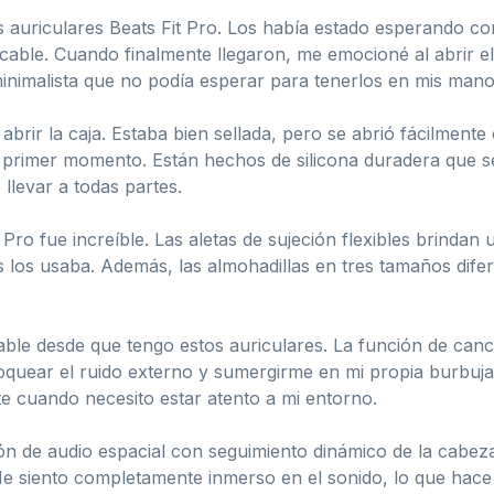
 auriculares Beats Fit Pro. Los había estado esperando co
 cable. Cuando finalmente llegaron, me emocioné al abrir e
 minimalista que no podía esperar para tenerlos en mis mano
rir la caja. Estaba bien sellada, pero se abrió fácilmente
el primer momento. Están hechos de silicona duradera que s
 llevar a todas partes.
 Pro fue increíble. Las aletas de sujeción flexibles brindan
los usaba. Además, las almohadillas en tres tamaños difer
ble desde que tengo estos auriculares. La función de cance
oquear el ruido externo y sumergirme en mi propia burbuj
e cuando necesito estar atento a mi entorno.
ón de audio espacial con seguimiento dinámico de la cabeza
l. Me siento completamente inmerso en el sonido, lo que h