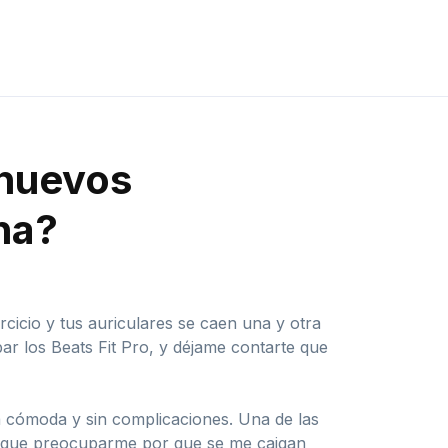
 nuevos
ena?
cicio y tus auriculares se caen una y otra
r los Beats Fit Pro, y déjame contarte que
va cómoda y sin complicaciones. Una de las
go que preocuparme por que se me caigan