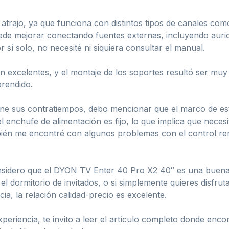
 atrajo, ya que funciona con distintos tipos de canales como
ede mejorar conectando fuentes externas, incluyendo auric
 sí solo, no necesité ni siquiera consultar el manual.
n excelentes, y el montaje de los soportes resultó ser muy 
rendido.
ne sus contratiempos, debo mencionar que el marco de este 
 enchufe de alimentación es fijo, lo que implica que neces
bién me encontré con algunos problemas con el control rem
onsidero que el DYON TV Enter 40 Pro X2 40″ es una buena
l dormitorio de invitados, o si simplemente quieres disfrut
ia, la relación calidad-precio es excelente.
eriencia, te invito a leer el artículo completo donde encon