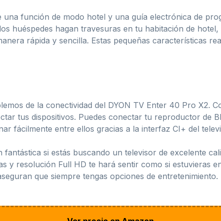
una función de modo hotel y una guía electrónica de prog
 los huéspedes hagan travesuras en tu habitación de hotel, 
manera rápida y sencilla. Estas pequeñas características 
blemos de la conectividad del DYON TV Enter 40 Pro X2. 
ar tus dispositivos. Puedes conectar tu reproductor de Blu
r fácilmente entre ellos gracias a la interfaz CI+ del televi
antástica si estás buscando un televisor de excelente cali
as y resolución Full HD te hará sentir como si estuvieras en
aseguran que siempre tengas opciones de entretenimiento. ¡N
Ver precio en Amazon