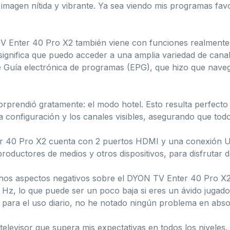
imagen nítida y vibrante. Ya sea viendo mis programas favor
V Enter 40 Pro X2 también viene con funciones realmente 
 significa que puedo acceder a una amplia variedad de cana
 Guía electrónica de programas (EPG), que hizo que naveg
prendió gratamente: el modo hotel. Esto resulta perfecto si
la configuración y los canales visibles, asegurando que to
 40 Pro X2 cuenta con 2 puertos HDMI y una conexión US
roductores de medios y otros dispositivos, para disfrutar 
os aspectos negativos sobre el DYON TV Enter 40 Pro X2.
0 Hz, lo que puede ser un poco baja si eres un ávido juga
o para el uso diario, no he notado ningún problema en abso
levisor que supera mis expectativas en todos los niveles. 