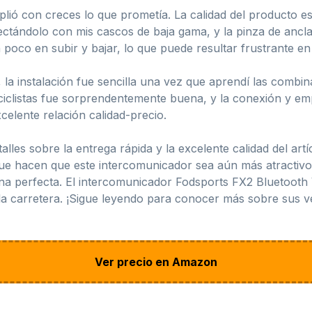
lió con creces lo que prometía. La calidad del producto e
tándolo con mis cascos de baja gama, y la pinza de anclaj
oco en subir y bajar, lo que puede resultar frustrante en s
la instalación fue sencilla una vez que aprendí las combina
iclistas fue sorprendentemente buena, y la conexión y emp
celente relación calidad-precio.
alles sobre la entrega rápida y la excelente calidad del art
 que hacen que este intercomunicador sea aún más atractiv
ena perfecta. El intercomunicador Fodsports FX2 Bluetoot
 la carretera. ¡Sigue leyendo para conocer más sobre sus v
Ver precio en Amazon