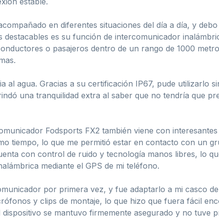
xión estable.
compañado en diferentes situaciones del día a día, y debo
ás destacables es su función de intercomunicador inalámbr
conductores o pasajeros dentro de un rango de 1000 metros
mas.
 al agua. Gracias a su certificación IP67, pude utilizarlo s
indó una tranquilidad extra al saber que no tendría que pr
omunicador Fodsports FX2 también viene con interesantes c
ismo tiempo, lo que me permitió estar en contacto con un 
enta con control de ruido y tecnología manos libres, lo que
nalámbrica mediante el GPS de mi teléfono.
omunicador por primera vez, y fue adaptarlo a mi casco de
icrófonos y clips de montaje, lo que hizo que fuera fácil e
el dispositivo se mantuvo firmemente asegurado y no tuve 