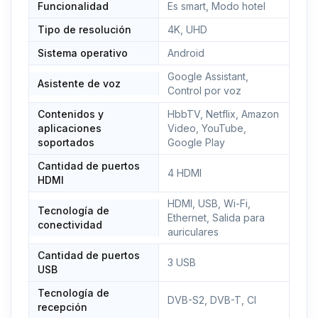
Funcionalidad
Peso 11,5 Kg - Medidas VESA 200 x 200 mm
Es smart, Modo hotel
Tipo de resolución
4K, UHD
Sistema operativo
Android
Google Assistant,
Asistente de voz
Control por voz
Contenidos y
HbbTV, Netflix, Amazon
aplicaciones
Video, YouTube,
soportados
Google Play
Cantidad de puertos
4 HDMI
HDMI
HDMI, USB, Wi-Fi,
Tecnología de
Ethernet, Salida para
conectividad
auriculares
Cantidad de puertos
3 USB
USB
Tecnología de
DVB-S2, DVB-T, CI
recepción