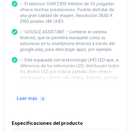
✅ El televisor 50AF2300 Infiniton de 50 pulgadas
ofrece muchas prestaciones. Podrás disfrutar de
una gran calidad de imagen, Resolución 3840 X
2160 píxeles (4K UHD)
✅ GOOGLE ASSISTANT - Contiene el sistema
Android, que te permitirá manejarte como su
estuvieras en tu smartphone Android a través del
google play, para descargar apps, por ejemplo.
✅ Está equipada con la tecnología UHD LED que, a
diferencia de los televisores LED, distribuyen todos
los diodos LED por toda la pantalla. Esto ofrece
una imagen y colores más nítidos. Además, gracias
a esta tecnología percibirás un importante ahorro
energético en tu factura de la luz.
Leer más
+
✅ Cuenta con las siguientes conexiones: 4x HDMI,
3x USB, Puerto CI+, salida de audio digital, salida
de auriculares, LAN RJ45, Wifi. Sintonizador digital
DVB-T2/C/S2
Especificaciones del producto
✅ Medidas Pie/peana incluido: 71 x 112,3 x 25 cm -