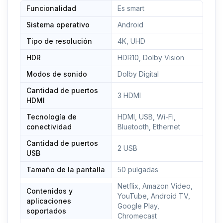
Funcionalidad
✅Servicio técnico: Si hay algún problema de
Es smart
garantía y otros problemas de posventa, deje un
Sistema operativo
Android
mensaje y le responderemos tan pronto como sea
posible.
Tipo de resolución
4K, UHD
HDR
HDR10, Dolby Vision
Modos de sonido
Dolby Digital
Cantidad de puertos
3 HDMI
HDMI
Tecnología de
HDMI, USB, Wi-Fi,
conectividad
Bluetooth, Ethernet
Cantidad de puertos
2 USB
USB
Tamaño de la pantalla
50 pulgadas
Netflix, Amazon Video,
Contenidos y
YouTube, Android TV,
aplicaciones
Google Play,
soportados
Chromecast