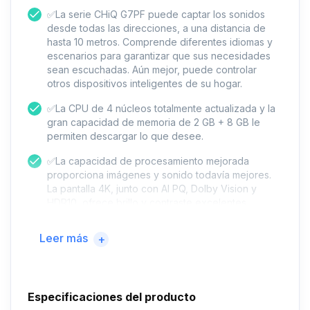
✅La serie CHiQ G7PF puede captar los sonidos
desde todas las direcciones, a una distancia de
hasta 10 metros. Comprende diferentes idiomas y
escenarios para garantizar que sus necesidades
sean escuchadas. Aún mejor, puede controlar
otros dispositivos inteligentes de su hogar.
✅La CPU de 4 núcleos totalmente actualizada y la
gran capacidad de memoria de 2 GB + 8 GB le
permiten descargar lo que desee.
✅La capacidad de procesamiento mejorada
proporciona imágenes y sonido todavía mejores.
La pantalla 4K, junto con AI PQ, Dolby Vision y
HDR10, ofrece brillo y contraste excelentes,
además de 1070 millones de colores.
Leer más
+
✅Android TV ofrece más de 5000 aplicaciones
disponibles para su uso, incluidas Netflix, Amazon
Prime Video, YouTube, Google Play, Chromecast
built-in. El entretenimiento en casa nunca ha sido
Especificaciones del producto
tan bueno.