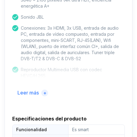
energética A+
Sonido JBL
Conexiones: 3x HDMI, 3x USB, entrada de audio
PC, entrada de vídeo compuesto, entrada por
componentes, mini-SCART, RJ-45(LAN), Wifi
(WLAN), puerto de interfaz común CI+, salida de
audio digital, salida de auriculares. Tuner triple
DVB-T/T2 & DVB-C & DVB-S2
Reproductor Multimedia USB con codec
HEVC/H.265
Medidas de soporte de pared: VESA 200x200 |
Leer más
+
Dimensión con peana: 1124,0 x 696,4 x 244,7 mm
Vataje (W): 70 vatios
Fuente de alimentación: Corded Electric
Especificaciones del producto
Tipo de conectividad: Wireless
Funcionalidad
Es smart