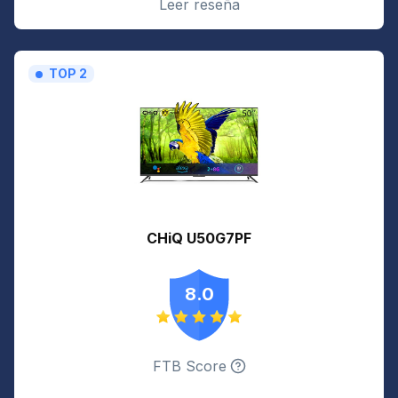
Leer reseña
TOP 2
CHiQ U50G7PF
8.0
FTB Score