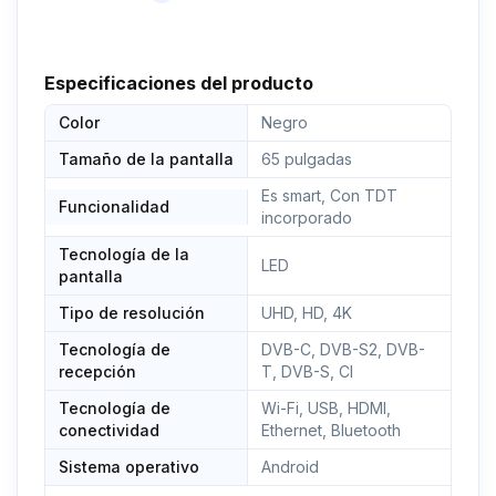
Digital
✅ SMART TV: Sistema operativo Android TV
Especificaciones del producto
Oficial, Compatible con control de voz “Hey
Google”, Acceso directo a Amazon Prime, Netflix,
Color
Negro
YouTube, Wi-Fi Incorporado. Sólo los televisores
con sistema Android TV oficial pueden disfrutar de
Tamaño de la pantalla
65 pulgadas
HBO.
Es smart, Con TDT
Funcionalidad
✅ SOPORTE TÉCNICO: EAS ELECTRIC SMART
incorporado
TECHNOLOGY https://asistencia.easelectric.es/
Tecnología de la
LED
pantalla
Tipo de resolución
UHD, HD, 4K
Tecnología de
DVB-C, DVB-S2, DVB-
recepción
T, DVB-S, CI
Tecnología de
Wi-Fi, USB, HDMI,
conectividad
Ethernet, Bluetooth
Sistema operativo
Android