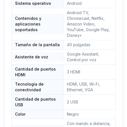
Sistema operativo
Android
Vataje (W): 67.0 kilowatt hours
Android TV,
Contenidos y
Chromecast, Netflix,
Tipo de conectividad: ethernet
aplicaciones
Amazon Video,
Tipo de altavoz: incorporado
soportados
YouTube, Google Play,
Disney+
Tamaño de la pantalla
40 pulgadas
Google Assistant,
Asistente de voz
Control por voz
Cantidad de puertos
3 HDMI
HDMI
Tecnología de
HDMI, USB, Wi-Fi,
conectividad
Ethernet, VGA
Cantidad de puertos
2 USB
USB
Color
Negro
Con mando a distancia,