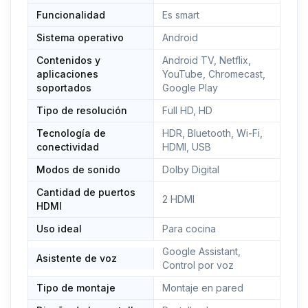
llamada:
uksupport@tcl.com
/ 0203 795 3308.
Funcionalidad
Es smart
Sistema operativo
Android
Contenidos y
Android TV, Netflix,
aplicaciones
YouTube, Chromecast,
soportados
Google Play
Tipo de resolución
Full HD, HD
Tecnología de
HDR, Bluetooth, Wi-Fi,
conectividad
HDMI, USB
Modos de sonido
Dolby Digital
Cantidad de puertos
2 HDMI
HDMI
Uso ideal
Para cocina
Google Assistant,
Asistente de voz
Control por voz
Tipo de montaje
Montaje en pared