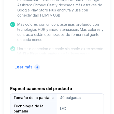
Assistant Chrome Cast y descarga más a través de
Google Play Store Plus enchufa y usa con
conectividad HDMI y USB
Más colores con un contraste más profundo con
tecnologías HDR y micro atenuación. Más colores y
contraste están optimizados de forma inteligente
en cada marco
Libre sin conexión de cable sin cable directamente
Wi-Fi y Bluetooth, ambos están listos para ti
Sumérgete en tu decoración. El diseño delgado se
Leer más
+
adopta para más visión en espacios no grandes.
Ideal para cualquier habitación de la casa, desde
el dormitorio de la cocina o para juegos. Exhibe a
través de los soportes de pie o cuelga a través de
Especificaciones del producto
soportes traseros rigurosamente probados. Nota
especificaciones del soporte de pared = ancho
Tamaño de la pantalla
40 pulgadas
100 mm x altura 100 mm
Tecnología de la
Garantía sin preocupaciones: viene con una
LED
pantalla
garantía de 2 años. Para correo electrónico o