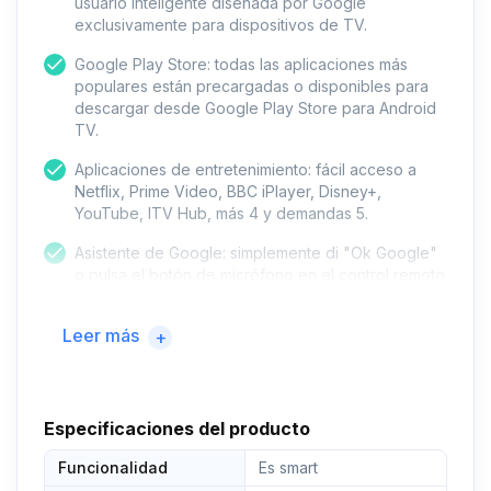
usuario inteligente diseñada por Google
exclusivamente para dispositivos de TV.
Google Play Store: todas las aplicaciones más
populares están precargadas o disponibles para
descargar desde Google Play Store para Android
TV.
Aplicaciones de entretenimiento: fácil acceso a
Netflix, Prime Video, BBC iPlayer, Disney+,
YouTube, ITV Hub, más 4 y demandas 5.
Asistente de Google: simplemente di "Ok Google"
o pulsa el botón de micrófono en el control remoto
para encontrar rápidamente las últimas películas,
comprueba las puntuaciones de fútbol o controla
Leer más
+
los dispositivos domésticos.
Juego libre: elige entre más de 85 canales
Freeview, así como más de 20.000 horas de
contenido gratuito bajo demanda de los jugadores
Especificaciones del producto
de captura más populares del Reino Unido.
Funcionalidad
Es smart
Fuente de alimentación: eléctrico con cable.