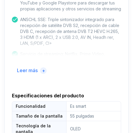
YouTube y Google Playstore para descargar tus
propias aplicaciones y otros servicios de streaming
ANSCHL SSE: Triple sintonizador integrado para
recepción de satélite DVB S2, recepción de cable
DVB C, recepción de antena DVB T2 HEVC H.265,
3 HDMI (1 x ARC), 2 x USB 2.0, AV IN, Headh rer,
LAN, S/PDIF, CI+
Servicio de streaming: Netflix, Prime Video,
YouTube, AccuWeather y más
Leer más
+
Contenido del : SRT55UC7433 Ultra HD Smart TV,
mando a distancia, pilas, soporte, instrucciones de
uso (idioma español no ). Los componentes están
incluidos en el del producto: televisor, mando a
distancia de Google, soporte, instrucciones de uso
Especificaciones del producto
(idioma español no ). Tamaño de la pantalla: 55,0
Funcionalidad
pulgadas
Es smart
Tamaño de la pantalla
55 pulgadas
Tecnología de la
OLED
pantalla