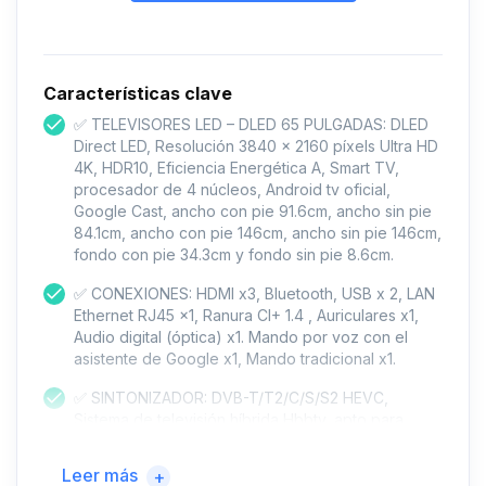
Características clave
✅ TELEVISORES LED – DLED 65 PULGADAS: DLED
Direct LED, Resolución 3840 x 2160 píxels Ultra HD
4K, HDR10, Eficiencia Energética A, Smart TV,
procesador de 4 núcleos, Android tv oficial,
Google Cast, ancho con pie 91.6cm, ancho sin pie
84.1cm, ancho con pie 146cm, ancho sin pie 146cm,
fondo con pie 34.3cm y fondo sin pie 8.6cm.
✅ CONEXIONES: HDMI x3, Bluetooth, USB x 2, LAN
Ethernet RJ45 x1, Ranura CI+ 1.4 , Auriculares x1,
Audio digital (óptica) x1. Mando por voz con el
asistente de Google x1, Mando tradicional x1.
✅ SINTONIZADOR: DVB-T/T2/C/S/S2 HEVC,
Sistema de televisión híbrida Hbbtv, apto para
todos los países de la Unión Europea. Sintonizador
satélite y digital. Disfruta del mejor sonido con los
Leer más
+
códecs Dolby AC-4, Dolby Digital Plus y Dolby