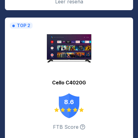
Leer reseña
TOP 2
Cello C4020G
8.6
FTB Score