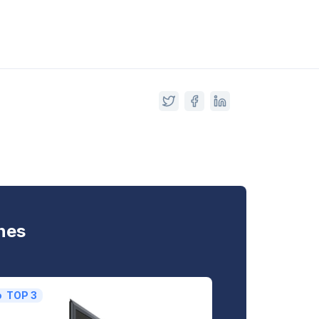
nes
TOP 3