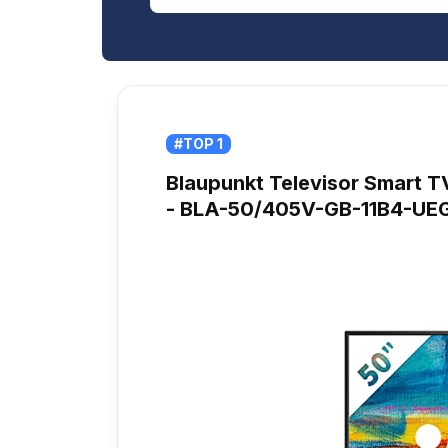
#TOP 1
Blaupunkt Televisor Smart T
- BLA-50/405V-GB-11B4-UEG