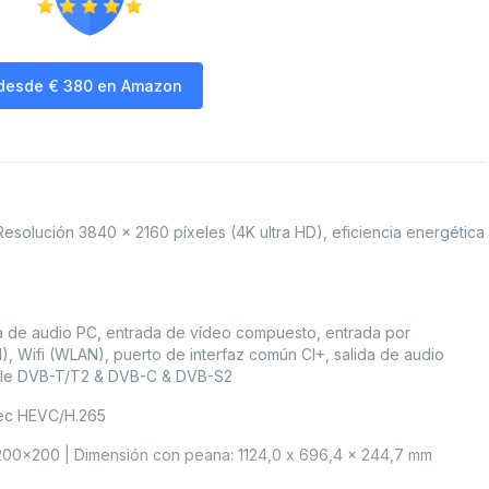
desde
€
380
en Amazon
esolución 3840 x 2160 píxeles (4K ultra HD), eficiencia energética
a de audio PC, entrada de vídeo compuesto, entrada por
 Wifi (WLAN), puerto de interfaz común CI+, salida de audio
triple DVB-T/T2 & DVB-C & DVB-S2
ec HEVC/H.265
00x200 | Dimensión con peana: 1124,0 x 696,4 x 244,7 mm