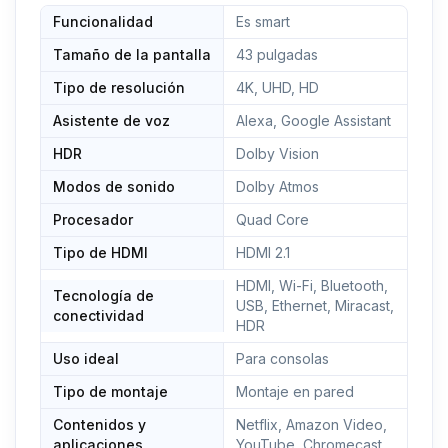
Youtube, Disney+, Movistar+, Prime Video, Twitch y
Funcionalidad
Es smart
TikTok, entre más de 3000 aplicaciones
Tamaño de la pantalla
43 pulgadas
WIFI y Bluetooth, 3 puertos HDMI, 2 puertos USB,
USB grabador
Tipo de resolución
4K, UHD, HD
Asistente de voz
Alexa, Google Assistant
HDR
Dolby Vision
Modos de sonido
Dolby Atmos
Procesador
Quad Core
Tipo de HDMI
HDMI 2.1
HDMI, Wi-Fi, Bluetooth,
Tecnología de
USB, Ethernet, Miracast,
conectividad
HDR
Uso ideal
Para consolas
Tipo de montaje
Montaje en pared
Contenidos y
Netflix, Amazon Video,
aplicaciones
YouTube, Chromecast,