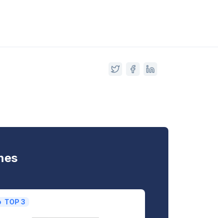
nes
TOP 3