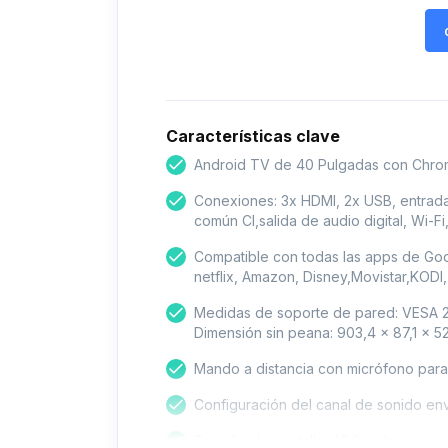
Características clave
Android TV de 40 Pulgadas con Chrome
Conexiones: 3x HDMI, 2x USB, entrada
común CI,salida de audio digital, Wi-F
Compatible con todas las apps de Googl
netflix, Amazon, Disney,Movistar,KODI,
Medidas de soporte de pared: VESA 2
Dimensión sin peana: 903,4 x 87,1 x 5
Mando a distancia con micrófono para 
Configuración del canal de sonido env
Tamaño de pantalla: 40.0 inches