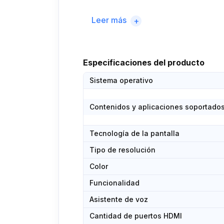
Potencia (W): 44.0 watts
Leer más
+
Fuente de alimentación: Alimentación 
Tipo de altavoz: built in
Especificaciones del producto
Sistema operativo
Contenidos y aplicaciones soportado
Tecnología de la pantalla
Tipo de resolución
Color
Funcionalidad
Asistente de voz
Cantidad de puertos HDMI