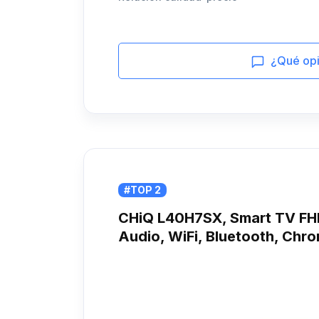
¿Qué opin
#TOP 2
CHiQ L40H7SX, Smart TV FHD
Audio, WiFi, Bluetooth, Chr