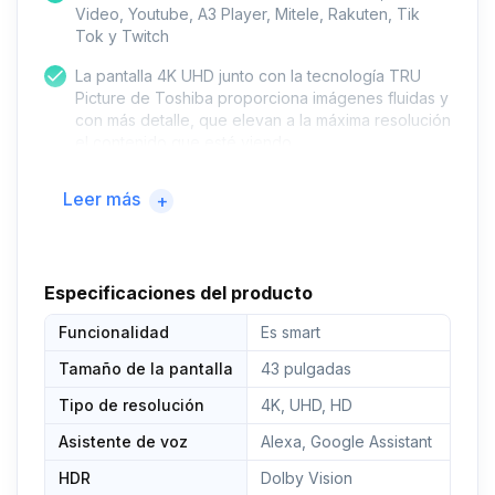
Video, Youtube, A3 Player, Mitele, Rakuten, Tik
Tok y Twitch
La pantalla 4K UHD junto con la tecnología TRU
Picture de Toshiba proporciona imágenes fluidas y
con más detalle, que elevan a la máxima resolución
el contenido que esté viendo
Nuestra tecnología HDR mejora el contraste
Leer más
+
cromático, oscureciendo más los negros y
aumentando el brillo de los blancos. Dolby Vision
HDR proporciona una experiencia de visualización
cinematográfica de gran realismo a tus películas y
Especificaciones del producto
series preferidas
Funcionalidad
La tecnología de sonido Dolby Atmos te
Es smart
proporcionará un sonido de gran claridad, riqueza
Tamaño de la pantalla
43 pulgadas
y detalles impresionantes
Tipo de resolución
4K, UHD, HD
WIFI, 2 puertos HDMI, 1 puerto HDMI 2.1, 1 puerto
USB, USB grabador
Asistente de voz
Alexa, Google Assistant
HDR
Dolby Vision