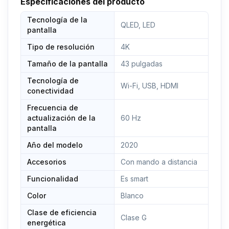
Especificaciones del producto
diseño elegante garantiza una integración sencilla
en tu ambiente de vida y muchos puntos a tus
Tecnología de la
invitados.
QLED, LED
pantalla
Escala AI Upscaling: desde colores y texturas hasta
Tipo de resolución
4K
la relación de luz y contraste: el Sero analiza cada
escena y escalea tus películas y vídeos en calidad
Tamaño de la pantalla
43 pulgadas
de imagen 4K, incluso en fuentes de contenido
Tecnología de
que no están disponibles en resolución 4K.
Wi-Fi, USB, HDMI
conectividad
Frecuencia de
actualización de la
60 Hz
pantalla
Año del modelo
2020
Accesorios
Con mando a distancia
Funcionalidad
Es smart
Color
Blanco
Clase de eficiencia
Clase G
energética