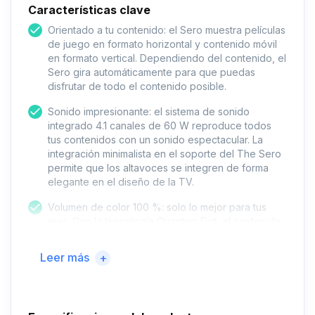
Características clave
Orientado a tu contenido: el Sero muestra películas
de juego en formato horizontal y contenido móvil
en formato vertical. Dependiendo del contenido, el
Sero gira automáticamente para que puedas
disfrutar de todo el contenido posible.
Sonido impresionante: el sistema de sonido
integrado 4.1 canales de 60 W reproduce todos
tus contenidos con un sonido espectacular. La
integración minimalista en el soporte del The Sero
permite que los altavoces se integren de forma
elegante en el diseño de la TV.
Volumen de color 100 %: solo lo mejor para tus
ojos. Con la tecnología Quantum Dot, el contenido
de Sero puede representar un 100% de volumen
de color y colores realistas, tanto en escenas
Leer más
+
oscuras como claras.
Estilo seguro: el Sero siempre llama la atención con
su diseño único. No importa cómo alinees la TV, el