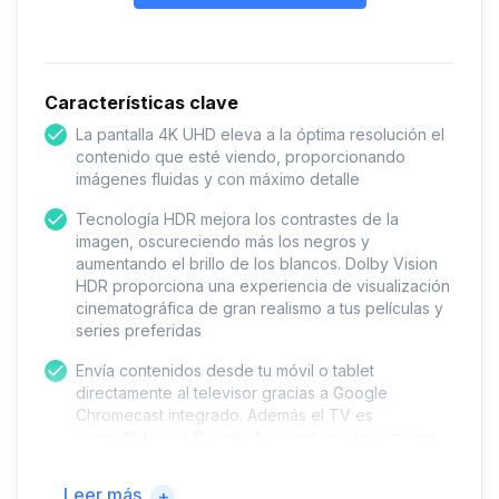
Características clave
La pantalla 4K UHD eleva a la óptima resolución el
contenido que esté viendo, proporcionando
imágenes fluidas y con máximo detalle
Tecnología HDR mejora los contrastes de la
imagen, oscureciendo más los negros y
aumentando el brillo de los blancos. Dolby Vision
HDR proporciona una experiencia de visualización
cinematográfica de gran realismo a tus películas y
series preferidas
Envía contenidos desde tu móvil o tablet
directamente al televisor gracias a Google
Chromecast integrado. Además el TV es
compatible con Google Assistant: usa tu voz para
buscar canales, programas ó controlar el televisor
desde tu asistente de Google
Leer más
+