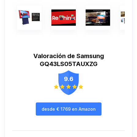
Valoración de Samsung
GQ43LS05TAUXZG
9.6
desde
€
1769
en Amazon