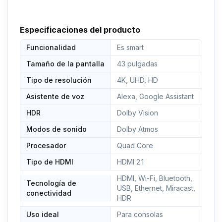
desde tu asistente de Google
Accede a más contenido mediante Google Play. La
Especificaciones del producto
serie HAE2351 te da acceso a Netflix, HBO,
Youtube, Disney+, Movistar+, Prime Video, Twitch y
Funcionalidad
Es smart
TikTok, entre más de 3000 aplicaciones
Tamaño de la pantalla
43 pulgadas
WIFI y Bluetooth, 3 puertos HDMI, 2 puertos USB,
USB grabador
Tipo de resolución
4K, UHD, HD
Asistente de voz
Alexa, Google Assistant
HDR
Dolby Vision
Modos de sonido
Dolby Atmos
Procesador
Quad Core
Tipo de HDMI
HDMI 2.1
HDMI, Wi-Fi, Bluetooth,
Tecnología de
USB, Ethernet, Miracast,
conectividad
HDR
Uso ideal
Para consolas