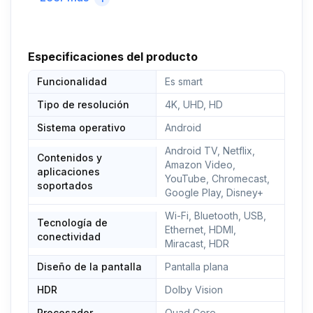
Accede a más contenido mediante Google Play. La
serie HAK5350 te da acceso a Netflix, HBO,
Youtube, Disney+, Movistar+, Prime Video, Twitch y
Especificaciones del producto
TikTok, entre más de 3000 aplicaciones
Funcionalidad
WIFI y Bluetooth, 3 puertos HDMI, 2 puertos USB,
Es smart
USB grabador
Tipo de resolución
4K, UHD, HD
Sistema operativo
Android
Android TV, Netflix,
Contenidos y
Amazon Video,
aplicaciones
YouTube, Chromecast,
soportados
Google Play, Disney+
Wi-Fi, Bluetooth, USB,
Tecnología de
Ethernet, HDMI,
conectividad
Miracast, HDR
Diseño de la pantalla
Pantalla plana
HDR
Dolby Vision
Procesador
Quad Core