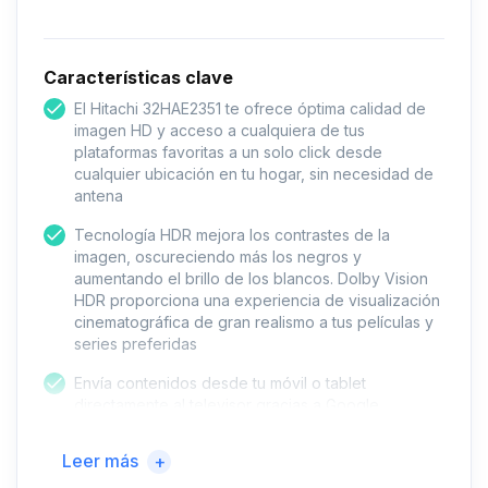
Características clave
El Hitachi 32HAE2351 te ofrece óptima calidad de
imagen HD y acceso a cualquiera de tus
plataformas favoritas a un solo click desde
cualquier ubicación en tu hogar, sin necesidad de
antena
Tecnología HDR mejora los contrastes de la
imagen, oscureciendo más los negros y
aumentando el brillo de los blancos. Dolby Vision
HDR proporciona una experiencia de visualización
cinematográfica de gran realismo a tus películas y
series preferidas
Envía contenidos desde tu móvil o tablet
directamente al televisor gracias a Google
Chromecast integrado. Además el TV es
compatible con Google Assistant: usa tu voz para
Leer más
+
buscar canales, programas ó controlar el televisor