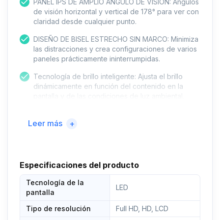
PANEL IPS DE AMPLIO ÁNGULO DE VISIÓN: Ángulos
de visión horizontal y vertical de 178° para ver con
claridad desde cualquier punto.
DISEÑO DE BISEL ESTRECHO SIN MARCO: Minimiza
las distracciones y crea configuraciones de varios
paneles prácticamente ininterrumpidas.
Tecnología de brillo inteligente: Ajusta el brillo
dinámicamente en función del contenido en la
pantalla y de las condiciones de luz ambiental.
SISTEMA DE GESTIÓN DE CABLES: Los cables se
Leer más
+
ocultan perfectamente en el soporte del monitor.
Ajuste de altura
Especificaciones del producto
Tecnología de la
LED
pantalla
Tipo de resolución
Full HD, HD, LCD