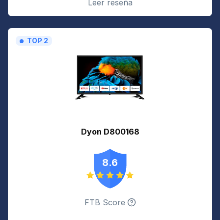
Leer reseña
TOP 2
Dyon D800168
8.6
FTB Score