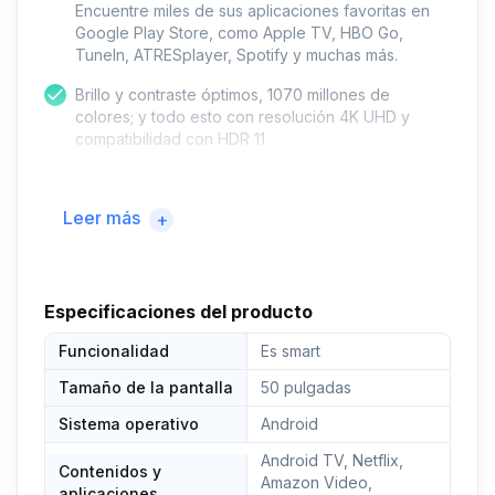
Encuentre miles de sus aplicaciones favoritas en
Google Play Store, como Apple TV, HBO Go,
TuneIn, ATRESplayer, Spotify y muchas más.
Brillo y contraste óptimos, 1070 millones de
colores; y todo esto con resolución 4K UHD y
compatibilidad con HDR 11
Disfruta a tu manera; entretenimiento inteligente
combinado con un sintonizador triple, que permite
Leer más
+
tanto la clásica recepción por cable como por
satélite y terrestre.
Gracias a su compatibilidad con Dolby Audio y
DTS, experimentarás todo el sonido como en el
Especificaciones del producto
cine; la tecnología Dolby Vision te proporciona una
Funcionalidad
experiencia de cine aún más espectacular; así
Es smart
disfrutarás de las mejores películas de una forma
Tamaño de la pantalla
50 pulgadas
completamente nueva
Sistema operativo
Android
Android TV, Netflix,
Contenidos y
Amazon Video,
aplicaciones