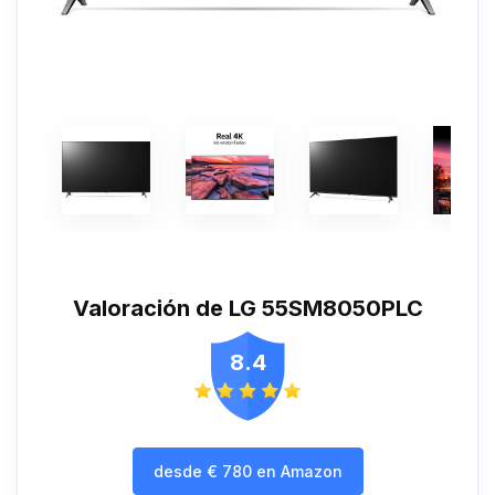
Valoración de LG 55SM8050PLC
8.4
desde
€
780
en Amazon