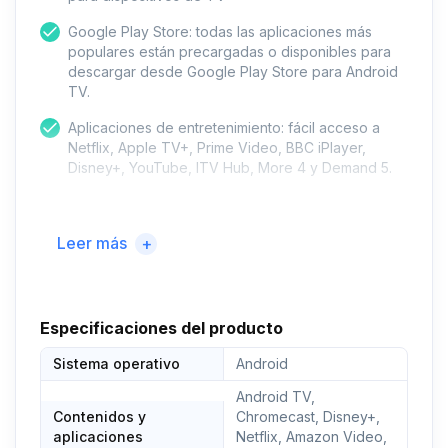
Google Play Store: todas las aplicaciones más
populares están precargadas o disponibles para
descargar desde Google Play Store para Android
TV.
Aplicaciones de entretenimiento: fácil acceso a
Netflix, Apple TV+, Prime Video, BBC iPlayer,
Disney+, YouTube, ITV Hub, More 4 y Demand 5.
Asistente de Google: solo tienes que decir "Ok
Google" o pulsar el botón del micrófono en el
Leer más
+
control remoto para encontrar rápidamente las
últimas películas, comprobar las puntuaciones de
fútbol o controlar los dispositivos domésticos.
Especificaciones del producto
Sistema operativo
Android
Android TV,
Contenidos y
Chromecast, Disney+,
aplicaciones
Netflix, Amazon Video,