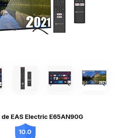
n de EAS Electric E65AN90G
10.0