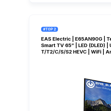
#TOP 2
EAS Electric | E65AN90G | Te
Smart TV 65” | LED (DLED) | 
T/T2/C/S/S2 HEVC | WiFi | An