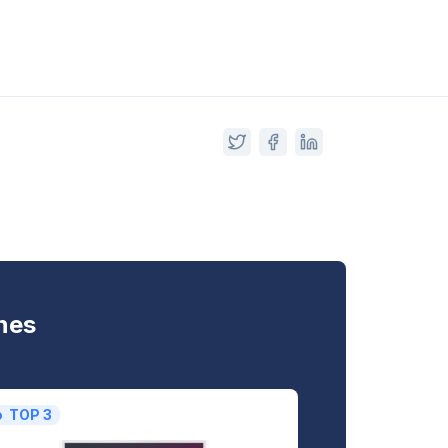
nes
TOP 3