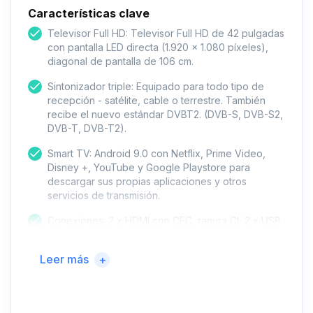
Características clave
Televisor Full HD: Televisor Full HD de 42 pulgadas
con pantalla LED directa (1.920 x 1.080 píxeles),
diagonal de pantalla de 106 cm.
Sintonizador triple: Equipado para todo tipo de
recepción - satélite, cable o terrestre. También
recibe el nuevo estándar DVBT2. (DVB-S, DVB-S2,
DVB-T, DVB-T2).
Smart TV: Android 9.0 con Netflix, Prime Video,
Disney +, YouTube y Google Playstore para
descargar sus propias aplicaciones y otros
servicios de transmisión.
Conexiones: 2 x HDMI con CEC, ranura CI, 2 x USB,
1x LAN, audio digital, entrada AV
Leer más
+
Volumen de suministro: TV HD, mando a distancia,
instrucciones de funcionamiento