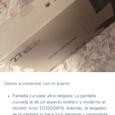
Vamos a comenzar con lo bueno:
Pantalla curvada ultra-delgada: La pantalla
curvada le da un aspecto estético y moderno al
monitor Acer ED320QRPB. Además, la delgadez
de la pantalla lo hace lucir elegante y minimalista