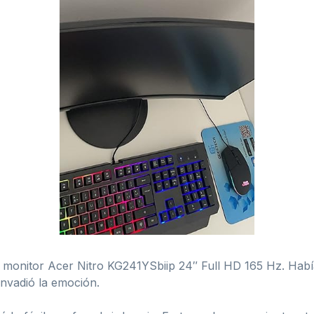
mi monitor Acer Nitro KG241YSbiip 24″ Full HD 165 Hz. Ha
invadió la emoción.