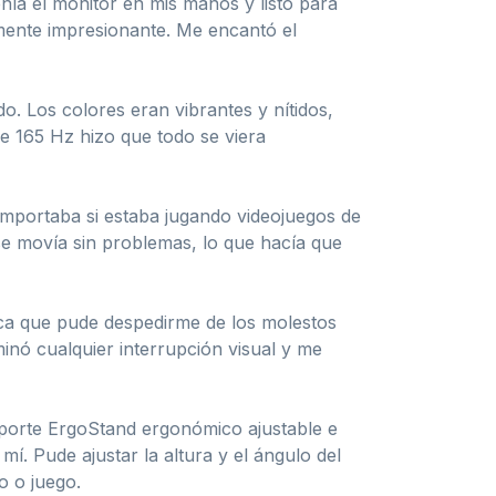
enía el monitor en mis manos y listo para
emente impresionante. Me encantó el
o. Los colores eran vibrantes y nítidos,
de 165 Hz hizo que todo se viera
importaba si estaba jugando videojuegos de
 se movía sin problemas, lo que hacía que
ica que pude despedirme de los molestos
iminó cualquier interrupción visual y me
porte ErgoStand ergonómico ajustable e
mí. Pude ajustar la altura y el ángulo del
o o juego.