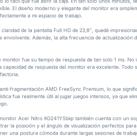
lo fácil que fue abrir la caja. En tan solo unos minutos, t
creíble. El diseño moderno y elegante del monitor era simpl
fectamente a mi espacio de trabajo.
claridad de la pantalla Full HD de 23,8″, quedé impresionad
e envolvente. Además, la alta frecuencia de actualización 
 monitor fue su tiempo de respuesta de tan solo 1 ms. No 
 la capacidad de respuesta del monitor era excelente. Todo
factoria.
a anti-fragmentación AMD FreeSync Premium, lo que signif
ística fue realmente útil al jugar juegos intensos, ya que el
ego.
 monitor Acer Nitro KG241YSbiip también cuenta con un so
rar la posición y el ángulo de visualización perfectos para 
tener una postura cómoda durante largas sesiones de trabaj