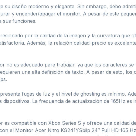
 fue su diseño moderno y elegante. Sin embargo, debo admi
nfigurar y encender/apagar el monitor. A pesar de este pequ
 sus funciones.
esionado por la calidad de la imagen y la curvatura que ofr
tisfactoria. Además, la relación calidad-precio es excelent
 no es adecuado para trabajar, ya que los caracteres se v
quieren una alta definición de texto. A pesar de esto, los co
fps.
o presenta fugas de luz y el nivel de ghosting es mínimo.
os dispositivos. La frecuencia de actualización de 165Hz es
or es compatible con Xbox Series S y ofrece una calidad d
on el Monitor Acer Nitro KG241YSbiip 24″ Full HD 165 Hz, 