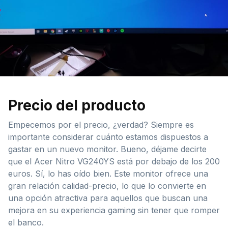
Precio del producto
Empecemos por el precio, ¿verdad? Siempre es
importante considerar cuánto estamos dispuestos a
gastar en un nuevo monitor. Bueno, déjame decirte
que el Acer Nitro VG240YS está por debajo de los 200
euros. Sí, lo has oído bien. Este monitor ofrece una
gran relación calidad-precio, lo que lo convierte en
una opción atractiva para aquellos que buscan una
mejora en su experiencia gaming sin tener que romper
el banco.