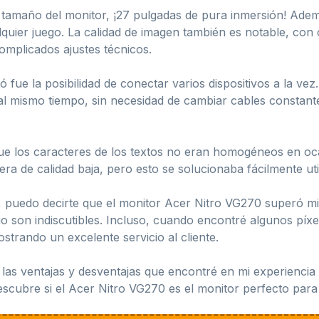
 tamaño del monitor, ¡27 pulgadas de pura inmersión! Adem
uier juego. La calidad de imagen también es notable, con c
complicados ajustes técnicos.
 fue la posibilidad de conectar varios dispositivos a la ve
 mismo tiempo, sin necesidad de cambiar cables constant
ue los caracteres de los textos no eran homogéneos en oca
 era de calidad baja, pero esto se solucionaba fácilmente u
 puedo decirte que el monitor Acer Nitro VG270 superó mis
ecio son indiscutibles. Incluso, cuando encontré algunos pí
trando un excelente servicio al cliente.
 las ventajas y desventajas que encontré en mi experienci
scubre si el Acer Nitro VG270 es el monitor perfecto para t