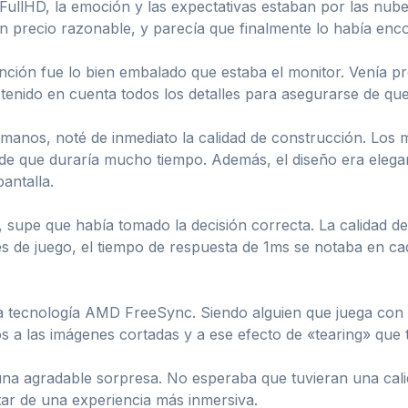
″ FullHD, la emoción y las expectativas estaban por las n
n precio razonable, y parecía que finalmente lo había enc
tención fue lo bien embalado que estaba el monitor. Venía p
tenido en cuenta todos los detalles para asegurarse de que
manos, noté de inmediato la calidad de construcción. Los ma
de que duraría mucho tiempo. Además, el diseño era elega
antalla.
 supe que había tomado la decisión correcta. La calidad d
nes de juego, el tiempo de respuesta de 1ms se notaba en ca
a tecnología AMD FreeSync. Siendo alguien que juega con u
iós a las imágenes cortadas y a ese efecto de «tearing» que 
na agradable sorpresa. No esperaba que tuvieran una calid
tar de una experiencia más inmersiva.