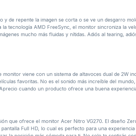
 y de repente la imagen se corta o se ve un desgarro mole
la tecnología AMD FreeSync, el monitor sincroniza la velo
 imágenes mucho más fluidas y nítidas. Adiós al tearing, adió
e monitor viene con un sistema de altavoces dual de 2W inc
elículas favoritas. No es el sonido más increíble del mund
 Aprecio cuando un producto ofrece una buena experiencia 
sión que ofrece el monitor Acer Nitro VG270. El diseño Ze
s pantalla Full HD, lo cual es perfecto para una experienc
trar la posición más cómoda para ti. No solo te sentirás com