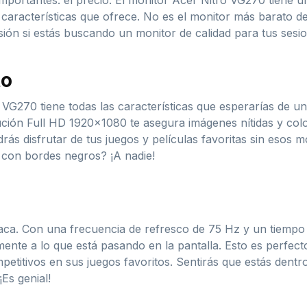
ortantes: el precio. El monitor Acer Nitro VG270 tiene un
características que ofrece. No es el monitor más barato de
ión si estás buscando un monitor de calidad para tus sesio
to
 VG270 tiene todas las características que esperarías de u
ción Full HD 1920×1080 te asegura imágenes nítidas y colo
drás disfrutar de tus juegos y películas favoritas sin esos 
a con bordes negros? ¡A nadie!
aca. Con una frecuencia de refresco de 75 Hz y un tiempo
ente a lo que está pasando en la pantalla. Esto es perfec
etitivos en sus juegos favoritos. Sentirás que estás dentr
Es genial!