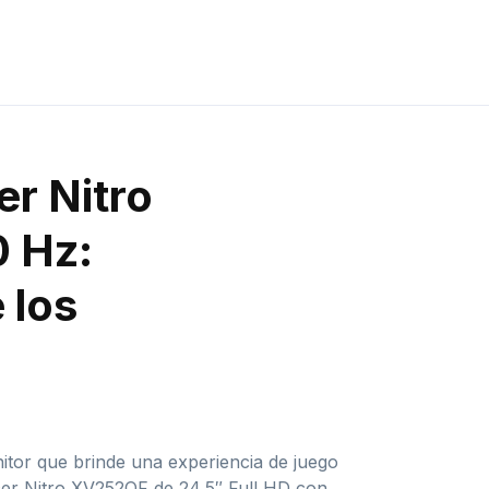
er Nitro
 Hz:
 los
itor que brinde una experiencia de juego
cer Nitro XV252QF de 24,5″ Full HD con