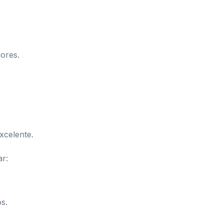
dores.
xcelente.
ar:
s.