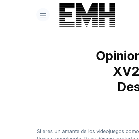
Opinion
XV2
Des
Si eres un amante de los videojuegos como
fluida y envolvente. Pues déjame contarte