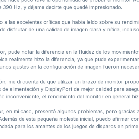
de 390 Hz, y déjame decirte que quedé impresionado.
o a las excelentes críticas que había leído sobre su rendi
e disfrutar de una calidad de imagen clara y nítida, inclu
, pude notar la diferencia en la fluidez de los movimient
ica realmente hizo la diferencia, ya que pude experimentar
nos ajustes en la configuración de imagen fueron necesari
ción, me di cuenta de que utilizar un brazo de monitor pr
les de alimentación y DisplayPort de mejor calidad para as
inconveniente, el rendimiento del monitor en general hizo
, en mi caso, presentó algunos problemas, pero gracias al 
demás de esta pequeña molestia inicial, puedo afirmar con
ada para los amantes de los juegos de disparos en prime