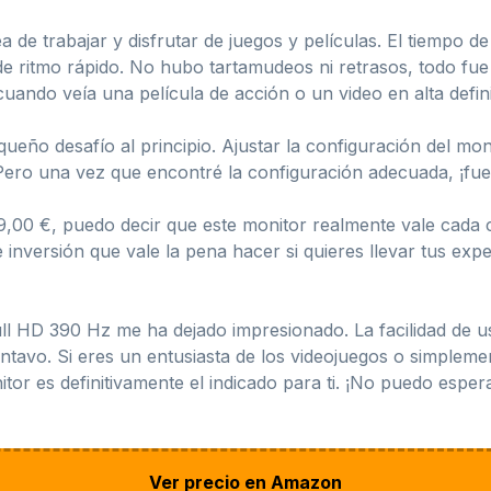
area de trabajar y disfrutar de juegos y películas. El tiempo
 ritmo rápido. No hubo tartamudeos ni retrasos, todo fue f
uando veía una película de acción o un video en alta defini
eño desafío al principio. Ajustar la configuración del mon
 Pero una vez que encontré la configuración adecuada, ¡fue 
,00 €, puedo decir que este monitor realmente vale cada c
 inversión que vale la pena hacer si quieres llevar tus expe
l HD 390 Hz me ha dejado impresionado. La facilidad de us
tavo. Si eres un entusiasta de los videojuegos o simplemen
itor es definitivamente el indicado para ti. ¡No puedo espe
Ver precio en Amazon