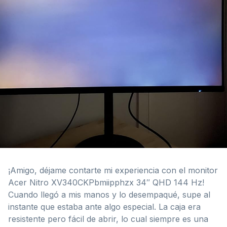
¡Amigo, déjame contarte mi experiencia con el monitor
Acer Nitro XV340CKPbmiipphzx 34″ QHD 144 Hz!
Cuando llegó a mis manos y lo desempaqué, supe al
instante que estaba ante algo especial. La caja era
resistente pero fácil de abrir, lo cual siempre es una