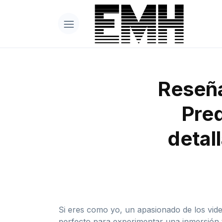
Reseña
Pre
detal
Si eres como yo, un apasionado de los vide
perfecto para experimentar una inmersión t