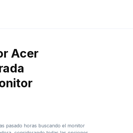
or Acer
rada
onitor
 has pasado horas buscando el monitor
tadora, considerando todas las opciones