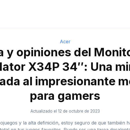
Acer
 y opiniones del Monit
dator X34P 34″: Una mi
lada al impresionante m
para gamers
Actualizado el 12 de octubre de 2023
ojuegos y la alta definición, estoy seguro de que también
otal en tus juegos favoritos. Puede ser una tarea desalen