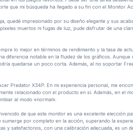
cirte que mi búsqueda ha llegado a su fin con el Monitor 
ja, quedé impresionado por su diseño elegante y sus acab
 píxeles muertos ni fugas de luz, pude disfrutar de una clar
mpre lo mejor en términos de rendimiento y la tasa de act
 diferencia notable en la fluidez de los gráficos. Aunqu
 podría quedarse un poco corta. Además, al no soportar F
Acer Predator X34P. En mi experiencia personal, me encon
tamente relacionado con el producto en sí. Además, en el 
cambiar al modo «normal».
onvencido de que este monitor es una excelente elección p
 sumerge por completo en la acción, superando la experien
s y satisfactorios, con una calibración adecuada, es un dele