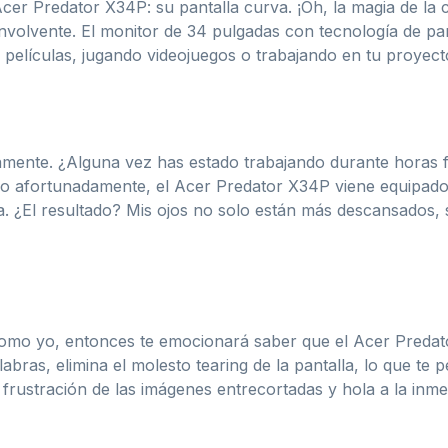
Acer Predator X34P: su pantalla curva. ¡Oh, la magia de l
envolvente. El monitor de 34 pulgadas con tecnología de 
o películas, jugando videojuegos o trabajando en tu proyect
tamente. ¿Alguna vez has estado trabajando durante horas 
ro afortunadamente, el Acer Predator X34P viene equipado 
lla. ¿El resultado? Mis ojos no solo están más descansados
 como yo, entonces te emocionará saber que el Acer Preda
bras, elimina el molesto tearing de la pantalla, lo que te 
frustración de las imágenes entrecortadas y hola a la inmer