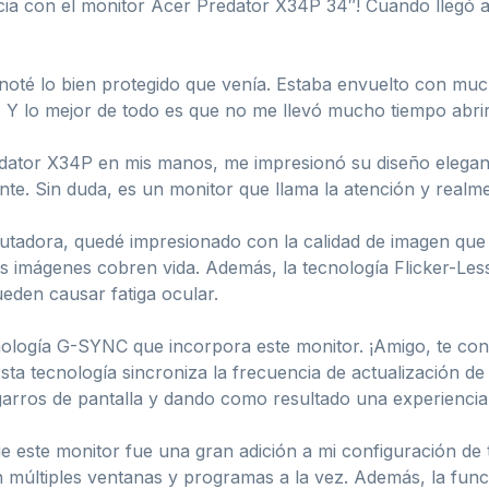
cia con el monitor Acer Predator X34P 34″! Cuando llegó 
noté lo bien protegido que venía. Estaba envuelto con mu
. Y lo mejor de todo es que no me llevó mucho tiempo abrirl
dator X34P en mis manos, me impresionó su diseño elegan
nte. Sin duda, es un monitor que llama la atención y realm
tadora, quedé impresionado con la calidad de imagen que
las imágenes cobren vida. Además, la tecnología Flicker-Le
eden causar fatiga ocular.
nología G-SYNC que incorpora este monitor. ¡Amigo, te con
a tecnología sincroniza la frecuencia de actualización de la
arros de pantalla y dando como resultado una experiencia d
e este monitor fue una gran adición a mi configuración de 
en múltiples ventanas y programas a la vez. Además, la fu