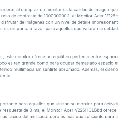
iderar al comprar un monitor es la calidad de imagen que 
 ratio de contraste de 100000000:1, el Monitor Acer V226H
s disfrutar de imágenes con un nivel de detalle impresionant
a, es un punto a favor para aquellos que valoran la calidad 
, este monitor ofrece un equilibrio perfecto entre espacio
oco es tan grande como para ocupar demasiado espacio en t
ontenido multimedia sin sentirte abrumado. Además, el diseñ
iente.
portante para aquellos que utilizan su monitor para activi
de respuesta de 8 ms, el Monitor Acer V226HQLBbd ofrece 
más rápido del mercado, pero es más que suficiente para l