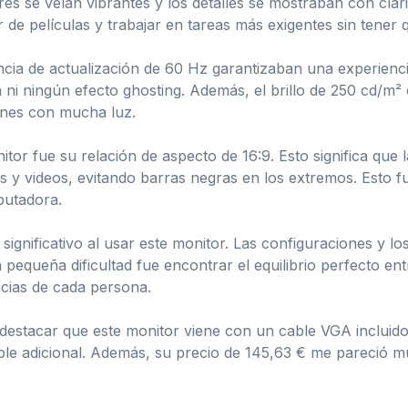
res se veían vibrantes y los detalles se mostraban con clari
de películas y trabajar en tareas más exigentes sin tener qu
ncia de actualización de 60 Hz garantizaban una experiencia
a ni ningún efecto ghosting. Además, el brillo de 250 cd/m
iones con mucha luz.
or fue su relación de aspecto de 16:9. Esto significa que l
 y videos, evitando barras negras en los extremos. Esto f
putadora.
ignificativo al usar este monitor. Las configuraciones y lo
pequeña dificultad fue encontrar el equilibrio perfecto entre
ncias de cada persona.
estacar que este monitor viene con un cable VGA incluido 
 adicional. Además, su precio de 145,63 € me pareció mu