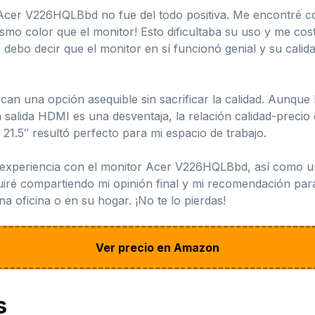
 Acer V226HQLBbd no fue del todo positiva. Me encontré 
mismo color que el monitor! Esto dificultaba su uso y me 
debo decir que el monitor en sí funcionó genial y su cali
scan una opción asequible sin sacrificar la calidad. Aunqu
 salida HDMI es una desventaja, la relación calidad-precio
21.5″ resultó perfecto para mi espacio de trabajo.
i experiencia con el monitor Acer V226HQLBbd, así como una
oncluiré compartiendo mi opinión final y mi recomendación 
a oficina o en su hogar. ¡No te lo pierdas!
Ver precio en Amazon
s