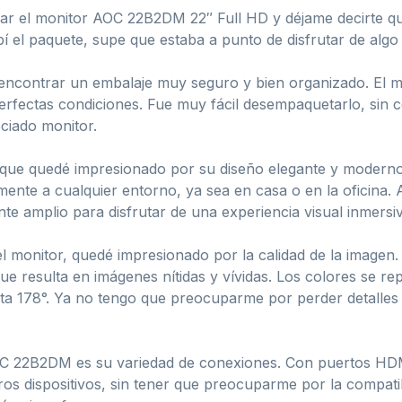
bar el monitor AOC 22B2DM 22″ Full HD y déjame decirte q
í el paquete, supe que estaba a punto de disfrutar de algo 
e encontrar un embalaje muy seguro y bien organizado. El 
perfectas condiciones. Fue muy fácil desempaquetarlo, sin 
eciado monitor.
ir que quedé impresionado por su diseño elegante y moderno
amente a cualquier entorno, ya sea en casa o en la oficina
ente amplio para disfrutar de una experiencia visual inmers
 monitor, quedé impresionado por la calidad de la imagen
ue resulta en imágenes nítidas y vívidas. Los colores se re
ta 178°. Ya no tengo que preocuparme por perder detalles 
C 22B2DM es su variedad de conexiones. Con puertos HDM
s dispositivos, sin tener que preocuparme por la compatibili