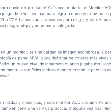
ial para cualquier producto! Y déjame contarte, el Monito
 un juego de niños, incluso para alguien como yo, que no es
I o VGA (tienes varias opciones para elegir) y listo. Esp
cia plug-and-play de primera categoría.
o en un monitor, es una calidad de imagen asombrosa. Y p
logía de panel MVA, pude disfrutar de colores más vivos
adió un nuevo nivel de inmersión cuando jugaba mis videoj
 se mantuvieron fieles incluso cuando miraba la pantalla de
uevo!
n nítidos y modernos, y este monitor AOC ciertamente enc
 también tiene una ventaja práctica. Si alguna vez has int