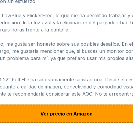
ión sin esfuerzo.
owBlue y FlickerFree, lo que me ha permitido trabajar y dis
ducción de la luz azul y la eliminación del parpadeo han 
gas horas frente a la pantalla.
, me gusta ser honesto sobre sus posibles desafíos. En 
bargo, me gustaría mencionar que, si buscas un monitor con
un problema para mí, ya que prefiero usar mis propios al
22″ Full HD ha sido sumamente satisfactoria. Desde el des
uanto a calidad de imagen, conectividad y comodidad visua
ente te recomendaría considerar este AOC. No te arrepentir
Ver precio en Amazon