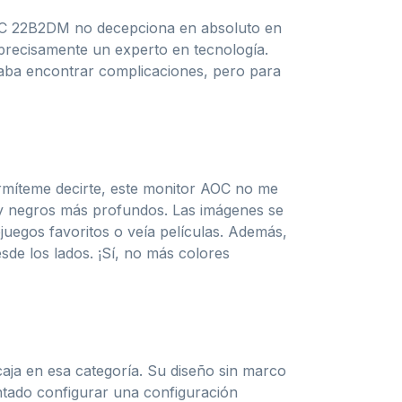
r AOC 22B2DM no decepciona en absoluto en
 precisamente un experto en tecnología.
eraba encontrar complicaciones, pero para
ermíteme decirte, este monitor AOC no me
 y negros más profundos. Las imágenes se
uegos favoritos o veía películas. Además,
sde los lados. ¡Sí, no más colores
aja en esa categoría. Su diseño sin marco
entado configurar una configuración